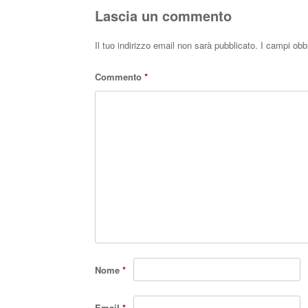
pp
Lascia un commento
Il tuo indirizzo email non sarà pubblicato.
I campi obb
Commento
*
Nome
*
Email
*