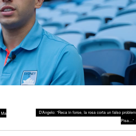
D’Angelo: “Reca in forse, la rosa corta un falso problema
. Ma
Pisa…”