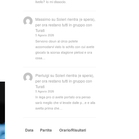
livello? Io mi dissocio.
Massimo
su
Soleri rientra (e spera),
per ora restano tutti in gruppo con
Turati
5 Agosto 2026
Servono cloun al circo potete
accomodarvi visto lo schifo con cui avete
giocato la scorsa stagione pietosi e ora
cosa…
Pierluigi
su
Soleri rientra (e spera),
per ora restano tutti in gruppo con
Turati
5 Agosto 2026
In lega pro ci avete portato ora penso
sarà meglio che vi levate dalle p...e e alla
svelta prima che…
Data
Partita
Orario/Risultati