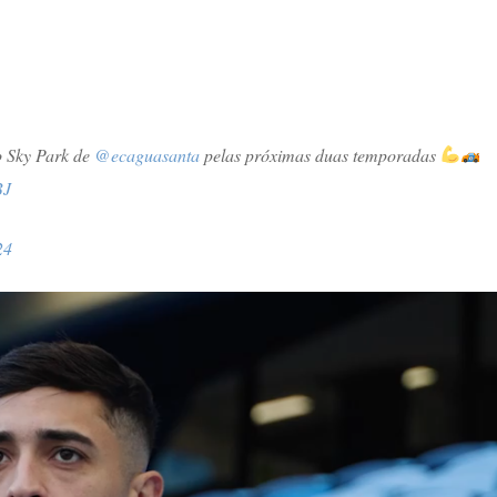
o Sky Park de
@ecaguasanta
pelas próximas duas temporadas
BJ
24