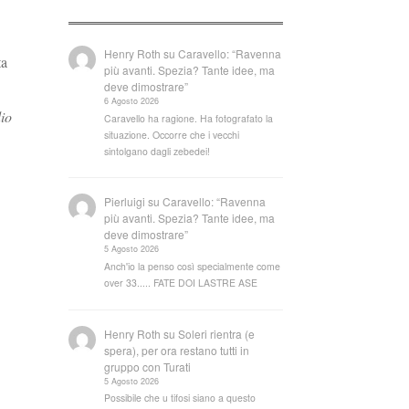
Henry Roth
su
Caravello: “Ravenna
ta
più avanti. Spezia? Tante idee, ma
deve dimostrare”
6 Agosto 2026
dio
Caravello ha ragione. Ha fotografato la
situazione. Occorre che i vecchi
sintolgano dagli zebedei!
Pierluigi
su
Caravello: “Ravenna
più avanti. Spezia? Tante idee, ma
deve dimostrare”
5 Agosto 2026
Anch'io la penso così specialmente come
over 33..... FATE DOI LASTRE ASE
Henry Roth
su
Soleri rientra (e
spera), per ora restano tutti in
gruppo con Turati
5 Agosto 2026
Possibile che u tifosi siano a questo