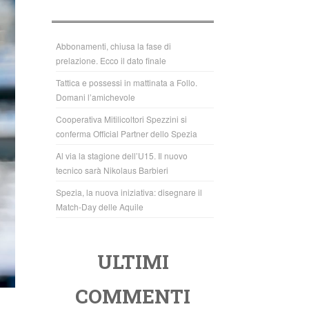
b
A
o
p
o
p
Abbonamenti, chiusa la fase di
prelazione. Ecco il dato finale
k
Tattica e possessi in mattinata a Follo.
Domani l’amichevole
Cooperativa Mitilicoltori Spezzini si
conferma Official Partner dello Spezia
Al via la stagione dell’U15. Il nuovo
tecnico sarà Nikolaus Barbieri
Spezia, la nuova iniziativa: disegnare il
Match-Day delle Aquile
ULTIMI
COMMENTI