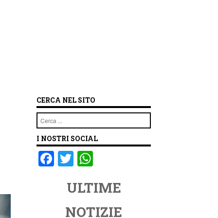
CERCA NEL SITO
Cerca
I NOSTRI SOCIAL
F
T
W
a
wi
h
ULTIME
c
tt
at
e
er
s
NOTIZIE