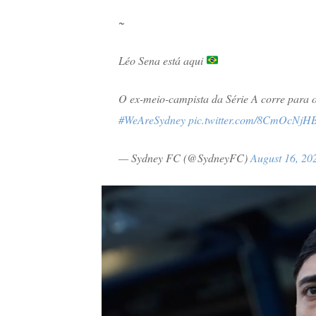
~
Léo Sena está aqui
O ex-meio-campista da Série A corre para 
#WeAreSydney
pic.twitter.com/8CmOcNjH
— Sydney FC (@SydneyFC)
August 16, 20