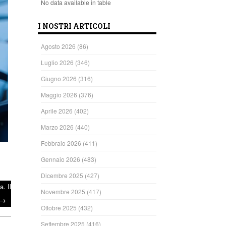
No data available in table
I NOSTRI ARTICOLI
Agosto 2026
(86)
Luglio 2026
(346)
Giugno 2026
(316)
Maggio 2026
(376)
Aprile 2026
(402)
Marzo 2026
(440)
Febbraio 2026
(411)
Gennaio 2026
(483)
Dicembre 2025
(427)
. Il
Novembre 2025
(417)
→
Ottobre 2025
(432)
Settembre 2025
(416)