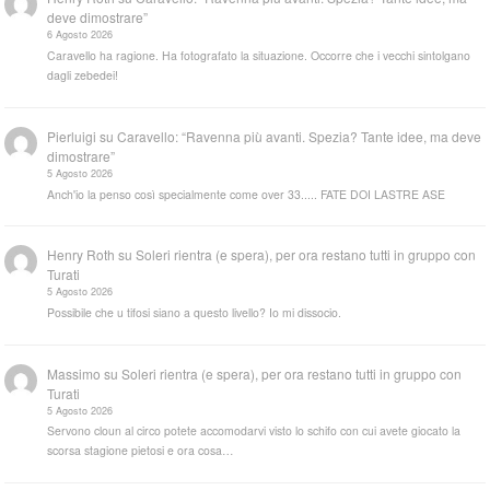
deve dimostrare”
6 Agosto 2026
Caravello ha ragione. Ha fotografato la situazione. Occorre che i vecchi sintolgano
dagli zebedei!
Pierluigi
su
Caravello: “Ravenna più avanti. Spezia? Tante idee, ma deve
dimostrare”
5 Agosto 2026
Anch'io la penso così specialmente come over 33..... FATE DOI LASTRE ASE
Henry Roth
su
Soleri rientra (e spera), per ora restano tutti in gruppo con
Turati
5 Agosto 2026
Possibile che u tifosi siano a questo livello? Io mi dissocio.
Massimo
su
Soleri rientra (e spera), per ora restano tutti in gruppo con
Turati
5 Agosto 2026
Servono cloun al circo potete accomodarvi visto lo schifo con cui avete giocato la
scorsa stagione pietosi e ora cosa…