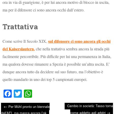
ora in via di guarigione, è per lui ancora motivo di blocco in uscita,
ma per il difensore ci sono ancora occhi dall’estero.
Trattativa
sul difensore ci sono ancora gli occhi
Come scrive Il Secolo XIX,
del Kaiserslautern,
che nella trattativa sembra ancora la strada più
facilmente percorribile. Più difficile per lui una permanenza in Italia,
ma qualora dovesse rimanere a Spezia è possibile un’altra uscita. E’
dunque ancora tutto da decidere sul suo futuro, ma l’obiettivo è
quello mandarlo in uno dei top 5 campionati europei.
Fa
T
W
ce
wi
ha
Cambio in società: Tasso torna
←
Per Mühl pronto un biennale
bo
tte
ts
→
come addetto agli arbitri
dall’AEL ma manca ancora l’ok