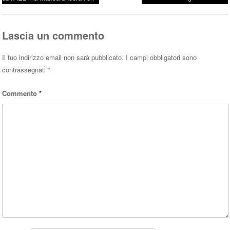
Post navigation
ok
r
A
pp
Lascia un commento
Il tuo indirizzo email non sarà pubblicato.
I campi obbligatori sono
contrassegnati
*
Commento
*