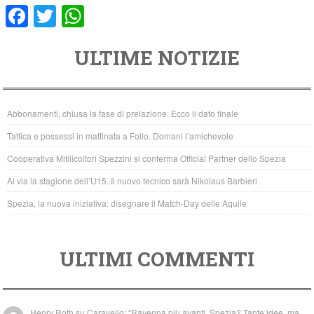
F
T
W
a
wi
h
ULTIME NOTIZIE
c
tt
at
e
er
s
b
A
Abbonamenti, chiusa la fase di prelazione. Ecco il dato finale
o
p
Tattica e possessi in mattinata a Follo. Domani l’amichevole
o
p
Cooperativa Mitilicoltori Spezzini si conferma Official Partner dello Spezia
k
Al via la stagione dell’U15. Il nuovo tecnico sarà Nikolaus Barbieri
Spezia, la nuova iniziativa: disegnare il Match-Day delle Aquile
ULTIMI COMMENTI
Henry Roth
su
Caravello: “Ravenna più avanti. Spezia? Tante idee, ma