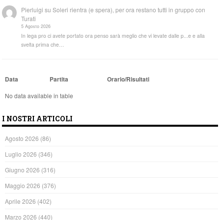
Pierluigi
su
Soleri rientra (e spera), per ora restano tutti in gruppo con
Turati
5 Agosto 2026
In lega pro ci avete portato ora penso sarà meglio che vi levate dalle p...e e alla
svelta prima che…
Data
Partita
Orario/Risultati
No data available in table
I NOSTRI ARTICOLI
Agosto 2026
(86)
Luglio 2026
(346)
Giugno 2026
(316)
Maggio 2026
(376)
Aprile 2026
(402)
Marzo 2026
(440)