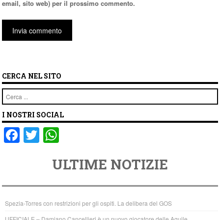
email, sito web) per il prossimo commento.
CERCA NEL SITO
Cerca
I NOSTRI SOCIAL
F
T
W
a
wi
h
ULTIME NOTIZIE
c
tt
at
e
er
s
b
A
Spezia-Torres con restrizioni per gli ospiti. La delibera del GOS
o
p
UFFICIALE – Damiano Cancellieri è un nuovo giocatore delle Aquile