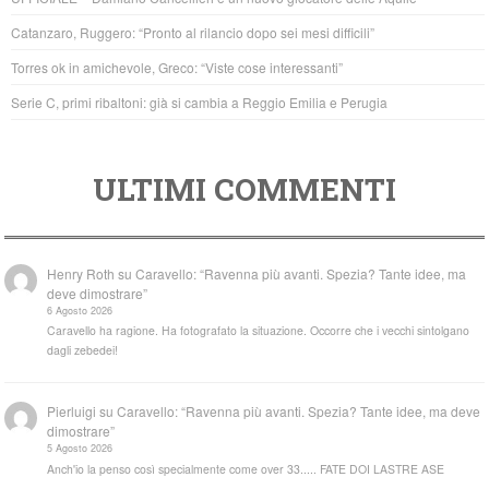
o
p
Catanzaro, Ruggero: “Pronto al rilancio dopo sei mesi difficili”
k
Torres ok in amichevole, Greco: “Viste cose interessanti”
Serie C, primi ribaltoni: già si cambia a Reggio Emilia e Perugia
ULTIMI COMMENTI
Henry Roth
su
Caravello: “Ravenna più avanti. Spezia? Tante idee, ma
deve dimostrare”
6 Agosto 2026
Caravello ha ragione. Ha fotografato la situazione. Occorre che i vecchi sintolgano
dagli zebedei!
Pierluigi
su
Caravello: “Ravenna più avanti. Spezia? Tante idee, ma deve
dimostrare”
5 Agosto 2026
Anch'io la penso così specialmente come over 33..... FATE DOI LASTRE ASE