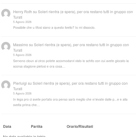
Henry Roth
su
Soleri rientra (e spera), per ora restano tutti in gruppo con
Turati
5 Agosto 2026
Possibile che u tifosi siano a questo livello? Io mi dissocio.
Massimo
su
Soleri rientra (e spera), per ora restano tutti in gruppo con
Turati
5 Agosto 2026
Servono cloun al circo potete accomodarvi visto lo schifo con cui avete giocato la
scorsa stagione pietosi e ora cosa…
Pierluigi
su
Soleri rientra (e spera), per ora restano tutti in gruppo con
Turati
5 Agosto 2026
In lega pro ci avete portato ora penso sarà meglio che vi levate dalle p...e e alla
svelta prima che…
Data
Partita
Orario/Risultati
No data available in table