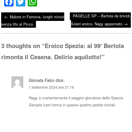
Fa
T
W
ce
wi
ha
PAGELLE SP – Bertola da brividi,
←
Malore in Ferrovia, lunghi minuti
bo
tte
ts
→
Post navigation
Soleri eroico. Nagy appannato
senza tifo al Picco
ok
r
A
pp
3 thoughts on “
Eroico Spezia: al 99′ Bertola
rimonta il Cesena. Delirio aquilotto!
”
Gionata Falco
dice:
1 Settembre 2024 alle 21:16
Nagy è costantemente il peggior giocatore dello Spezia.
Sempre fuori forma in queste quattro partite iniziali.
Rispondi