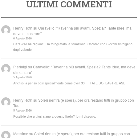
ULTIMI COMMENTI
Henry Roth
su
Caravello: “Ravenna più avanti. Spezia? Tante idee, ma
deve dimostrare”
6 Agosto 2026
Caravello ha ragione. Ha fotografato la situazione. Occorre che i vecchi sintolgano
dagli zebedei!
Pierluigi
su
Caravello: “Ravenna più avanti. Spezia? Tante idee, ma deve
dimostrare”
5 Agosto 2026
Anch'io la penso così specialmente come over 33..... FATE DOI LASTRE ASE
Henry Roth
su
Soleri rientra (e spera), per ora restano tutti in gruppo con
Turati
5 Agosto 2026
Possibile che u tifosi siano a questo livello? Io mi dissocio.
Massimo
su
Soleri rientra (e spera), per ora restano tutti in gruppo con