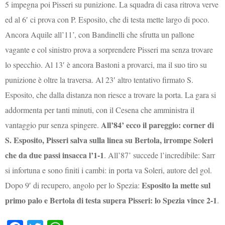
5 impegna poi Pisseri su punizione. La squadra di casa ritrova verve
ed al 6′ ci prova con P. Esposito, che di testa mette largo di poco.
Ancora Aquile all’11’, con Bandinelli che sfrutta un pallone
vagante e col sinistro prova a sorprendere Pisseri ma senza trovare
lo specchio. Al 13′ è ancora Bastoni a provarci, ma il suo tiro su
punizione è oltre la traversa. Al 23′ altro tentativo firmato S.
Esposito, che dalla distanza non riesce a trovare la porta. La gara si
addormenta per tanti minuti, con il Cesena che amministra il
All’84’ ecco il pareggio: corner di
vantaggio pur senza spingere.
S. Esposito, Pisseri salva sulla linea su Bertola, irrompe Soleri
che da due passi insacca l’1-1
. All’87’ succede l’incredibile: Sarr
si infortuna e sono finiti i cambi: in porta va Soleri, autore del gol.
Esposito la mette sul
Dopo 9′ di recupero, angolo per lo Spezia:
primo palo e Bertola di testa supera Pisseri: lo Spezia vince 2-1
.