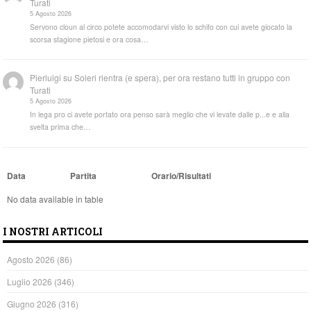
Turati
5 Agosto 2026
Servono cloun al circo potete accomodarvi visto lo schifo con cui avete giocato la
scorsa stagione pietosi e ora cosa…
Pierluigi
su
Soleri rientra (e spera), per ora restano tutti in gruppo con
Turati
5 Agosto 2026
In lega pro ci avete portato ora penso sarà meglio che vi levate dalle p...e e alla
svelta prima che…
Data
Partita
Orario/Risultati
No data available in table
I NOSTRI ARTICOLI
Agosto 2026
(86)
Luglio 2026
(346)
Giugno 2026
(316)