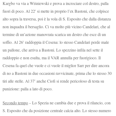
Kargbo va via a Wiśniewski e prova a incrociare col destro, palla
fuori di poco. Al 22′ si mette in proprio l’ex Bastoni, che colpisce
alto sopra la traversa, poi è la vola di S. Esposito che dalla distanza
non inquadra il bersaglio. Ci va molto più vicino Candelari, che al
termine di un’azione manovrata scarica un destro che esce di un
soffio. Al 26′ raddoppia il Cesena: lo stesso Candelari perde male
un pallone, che arriva a Bastoni. Lo spezzino infila nel sette il
raddoppio e non esulta, ma il VAR annulla per fuorigioco. Il
Cesena fa quel che vuole e ci vuole il miglior Sarr per dire ancora
di no a Bastoni in due occasioni ravvicinate, prima che lo stesso 30
tiri alle stelle. Al 37′ anche Ciofi si rende pericoloso di testa su
punizione: palla a lato di poco.
Secondo tempo
– Lo Spezia ne cambia due e prova il rilancio, con
S. Esposito che da posizione centrale calcia alto. Lo stesso numero