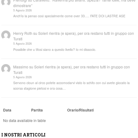
dimostrare”
5 Agosto 2026
Anch'io la penso così specialmente come over 33..... FATE DOI LASTRE ASE
Henry Roth
su
Soleri rientra (e spera), per ora restano tutti in gruppo con
Turati
5 Agosto 2026
Possibile che u tifosi siano a questo livello? Io mi dissocio.
Massimo
su
Soleri rientra (e spera), per ora restano tutti in gruppo con
Turati
5 Agosto 2026
Servono cloun al circo potete accomodarvi visto lo schifo con cui avete giocato la
scorsa stagione pietosi e ora cosa…
Data
Partita
Orario/Risultati
No data available in table
I NOSTRI ARTICOLI