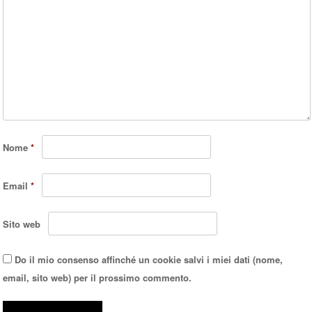
Nome
*
Email
*
Sito web
Do il mio consenso affinché un cookie salvi i miei dati (nome,
email, sito web) per il prossimo commento.