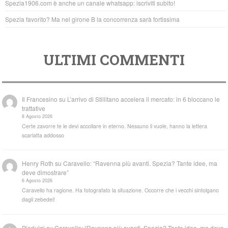
Spezia1906.com è anche un canale whatsapp: iscriviti subito!
Spezia favorito? Ma nel girone B la concorrenza sarà fortissima
ULTIMI COMMENTI
Il Francesino
su
L’arrivo di Stillitano accelera il mercato: in 6 bloccano le
trattative
8 Agosto 2026
Certe zavorre te le devi accollare in eterno. Nessuno li vuole, hanno la lettera
scarlatta addosso
Henry Roth
su
Caravello: “Ravenna più avanti. Spezia? Tante idee, ma
deve dimostrare”
6 Agosto 2026
Caravello ha ragione. Ha fotografato la situazione. Occorre che i vecchi sintolgano
dagli zebedei!
Pierluigi
su
Caravello: “Ravenna più avanti. Spezia? Tante idee, ma deve