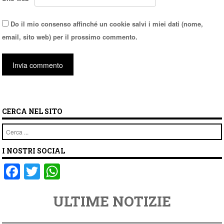
Do il mio consenso affinché un cookie salvi i miei dati (nome,
email, sito web) per il prossimo commento.
CERCA NEL SITO
Cerca
I NOSTRI SOCIAL
F
T
W
a
wi
h
ULTIME NOTIZIE
c
tt
at
e
er
s