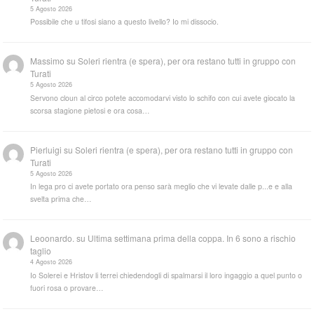
5 Agosto 2026
Possibile che u tifosi siano a questo livello? Io mi dissocio.
Massimo
su
Soleri rientra (e spera), per ora restano tutti in gruppo con
Turati
5 Agosto 2026
Servono cloun al circo potete accomodarvi visto lo schifo con cui avete giocato la
scorsa stagione pietosi e ora cosa…
Pierluigi
su
Soleri rientra (e spera), per ora restano tutti in gruppo con
Turati
5 Agosto 2026
In lega pro ci avete portato ora penso sarà meglio che vi levate dalle p...e e alla
svelta prima che…
Leoonardo.
su
Ultima settimana prima della coppa. In 6 sono a rischio
taglio
4 Agosto 2026
Io Solerei e Hristov li terrei chiedendogli di spalmarsi il loro ingaggio a quel punto o
fuori rosa o provare…