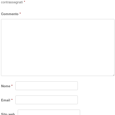
contrassegnati
*
Commento
*
Nome
*
Email
*
Sito web