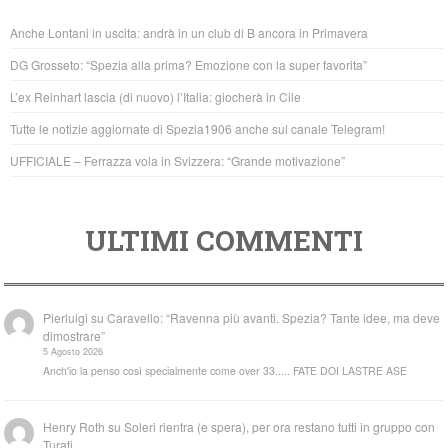
b
A
Anche Lontani in uscita: andrà in un club di B ancora in Primavera
o
p
DG Grosseto: “Spezia alla prima? Emozione con la super favorita”
o
p
L’ex Reinhart lascia (di nuovo) l’Italia: giocherà in Cile
k
Tutte le notizie aggiornate di Spezia1906 anche sul canale Telegram!
UFFICIALE – Ferrazza vola in Svizzera: “Grande motivazione”
ULTIMI COMMENTI
Pierluigi
su
Caravello: “Ravenna più avanti. Spezia? Tante idee, ma deve
dimostrare”
5 Agosto 2026
Anch'io la penso così specialmente come over 33..... FATE DOI LASTRE ASE
Henry Roth
su
Soleri rientra (e spera), per ora restano tutti in gruppo con
Turati