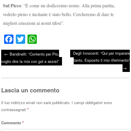
Sul Picco
: “È come un dodicesimo uomo. Alla prima partita,
vederlo pieno e incitante è stato bello. Cercheremo di dare le
migliori emozioni ai nostri tifosi”.
Fa
T
W
ce
wi
ha
Degli Innocenti: “Qui per imparare
←
Bandinelli: “Contento per Pio,
bo
tte
ts
tanto. Esposito il mio riferimento”
Post navigation
voglio dire la mia con gol e assist”
ok
r
A
→
pp
Lascia un commento
Il tuo indirizzo email non sarà pubblicato.
I campi obbligatori sono
contrassegnati
*
Commento
*