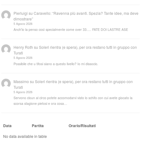
Pierluigi
su
Caravello: “Ravenna più avanti. Spezia? Tante idee, ma deve
dimostrare”
5 Agosto 2026
Anch'io la penso così specialmente come over 33..... FATE DOI LASTRE ASE
Henry Roth
su
Soleri rientra (e spera), per ora restano tutti in gruppo con
Turati
5 Agosto 2026
Possibile che u tifosi siano a questo livello? Io mi dissocio.
Massimo
su
Soleri rientra (e spera), per ora restano tutti in gruppo con
Turati
5 Agosto 2026
Servono cloun al circo potete accomodarvi visto lo schifo con cui avete giocato la
scorsa stagione pietosi e ora cosa…
Data
Partita
Orario/Risultati
No data available in table