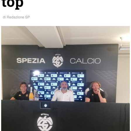
top”
di
Redazione SP