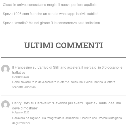
o
p
Ciocci in arrivo, conosciamo meglio il nuovo portiere aquilotto
k
Spezia1906.com è anche un canale whatsapp: iscriviti subito!
Spezia favorito? Ma nel girone B la concorrenza sarà fortissima
ULTIMI COMMENTI
Il Francesino
su
L’arrivo di Stillitano accelera il mercato: in 6 bloccano le
trattative
8 Agosto 2026
Certe zavorre te le devi accollare in eterno. Nessuno li vuole, hanno la lettera
scarlatta addosso
Henry Roth
su
Caravello: “Ravenna più avanti. Spezia? Tante idee, ma
deve dimostrare”
6 Agosto 2026
Caravello ha ragione. Ha fotografato la situazione. Occorre che i vecchi sintolgano
dagli zebedei!