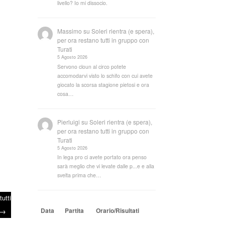
livello? Io mi dissocio.
Massimo
su
Soleri rientra (e spera),
per ora restano tutti in gruppo con
Turati
5 Agosto 2026
Servono cloun al circo potete
accomodarvi visto lo schifo con cui avete
giocato la scorsa stagione pietosi e ora
cosa…
Pierluigi
su
Soleri rientra (e spera),
per ora restano tutti in gruppo con
Turati
5 Agosto 2026
In lega pro ci avete portato ora penso
sarà meglio che vi levate dalle p...e e alla
svelta prima che…
utti
→
Data
Partita
Orario/Risultati