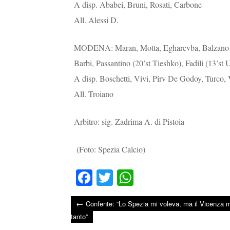
A disp. Ababei, Bruni, Rosati, Carbone
All. Alessi D.
MODENA: Maran, Motta, Egharevba, Balzano (40’
Barbi, Passantino (20’st Tieshko), Fadili (13’st
A disp. Boschetti, Vivi, Pirv De Godoy, Turco, 
All. Troiano
Arbitro: sig. Zadrima A. di Pistoia
(Foto: Spezia Calcio)
Fa
T
W
ce
wi
ha
←
Confente: “Lo Spezia mi voleva, ma il Vicenza m
bo
tte
ts
Post navigation
tanto”
ok
r
A