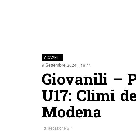
GIOVANILI
9 Settembre 2024 - 16:41
Giovanili – 
U17: Climi de
Modena
di
Redazione SP