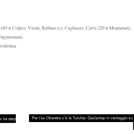
st Colpo), Vicini, Rubino (c), Cagliazzo, Cervi (20’st Montanari),
 Ungureanuu).
Voltolina
Per l’ex Okereke c’è la Turchia: Gaziantep in vantaggio su t
i ha dato