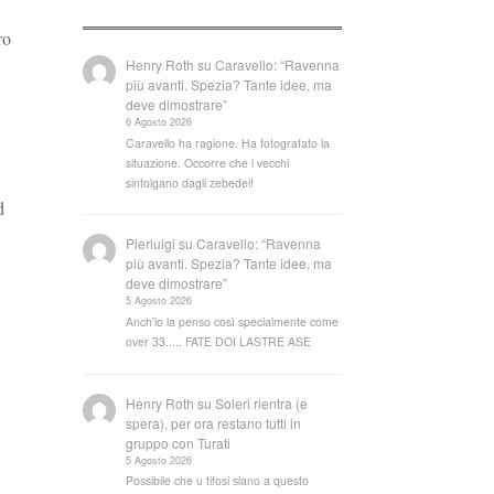
ro
Henry Roth
su
Caravello: “Ravenna
più avanti. Spezia? Tante idee, ma
deve dimostrare”
6 Agosto 2026
Caravello ha ragione. Ha fotografato la
situazione. Occorre che i vecchi
sintolgano dagli zebedei!
d
Pierluigi
su
Caravello: “Ravenna
più avanti. Spezia? Tante idee, ma
deve dimostrare”
5 Agosto 2026
Anch'io la penso così specialmente come
over 33..... FATE DOI LASTRE ASE
Henry Roth
su
Soleri rientra (e
spera), per ora restano tutti in
gruppo con Turati
5 Agosto 2026
Possibile che u tifosi siano a questo