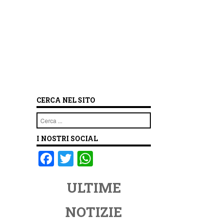
CERCA NEL SITO
Cerca
I NOSTRI SOCIAL
F
T
W
a
wi
h
ULTIME
c
tt
at
e
er
s
NOTIZIE