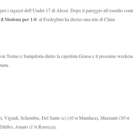
per i ragazzi dell’Under 17 di Alessi. Dopo il pareggio all’esordio cont
a il Modena per 1-0
: al Ferdeghini ha deciso una rete di Climi.
 con Torino e Sampdoria dietro la capolista Genoa e il prossimo weeken
rnata.
, Vignali, Schembre, Del Sante (c) (16’st Manduca), Mazzanti (30’st
 Ditillo), Amato (1’st Ravecca).