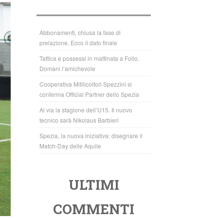
b
A
o
p
o
p
Abbonamenti, chiusa la fase di
prelazione. Ecco il dato finale
k
Tattica e possessi in mattinata a Follo.
Domani l’amichevole
Cooperativa Mitilicoltori Spezzini si
conferma Official Partner dello Spezia
Al via la stagione dell’U15. Il nuovo
tecnico sarà Nikolaus Barbieri
Spezia, la nuova iniziativa: disegnare il
Match-Day delle Aquile
ULTIMI
COMMENTI