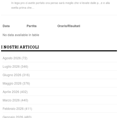
In lega pro ci avete portato ora penso sarà meglio che vi levate dalle p...e e alla
svelta prima che…
Data
Partita
Orario/Risultati
No data available in table
I NOSTRI ARTICOLI
Agosto 2026
(72)
Luglio 2026
(346)
Giugno 2026
(316)
Maggio 2026
(376)
Aprile 2026
(402)
Marzo 2026
(440)
Febbraio 2026
(411)
Gennaio 2026
(483)