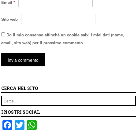
Email
*
Sito web
Do il mio consenso affinché un cookie salvi i miei dati (nome,
email, sito web) per il prossimo commento.
CERCA NEL SITO
Cerca
I NOSTRI SOCIAL
F
T
W
a
wi
h