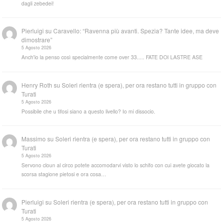
dagli zebedei!
Pierluigi
su
Caravello: “Ravenna più avanti. Spezia? Tante idee, ma deve
dimostrare”
5 Agosto 2026
Anch'io la penso così specialmente come over 33..... FATE DOI LASTRE ASE
Henry Roth
su
Soleri rientra (e spera), per ora restano tutti in gruppo con
Turati
5 Agosto 2026
Possibile che u tifosi siano a questo livello? Io mi dissocio.
Massimo
su
Soleri rientra (e spera), per ora restano tutti in gruppo con
Turati
5 Agosto 2026
Servono cloun al circo potete accomodarvi visto lo schifo con cui avete giocato la
scorsa stagione pietosi e ora cosa…
Pierluigi
su
Soleri rientra (e spera), per ora restano tutti in gruppo con
Turati
5 Agosto 2026