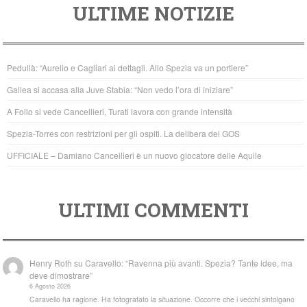
ULTIME NOTIZIE
c
tt
at
e
er
s
b
A
Pedullà: “Aurelio e Cagliari ai dettagli. Allo Spezia va un portiere”
o
p
Gallea si accasa alla Juve Stabia: “Non vedo l’ora di iniziare”
o
p
A Follo si vede Cancellieri, Turati lavora con grande intensità
k
Spezia-Torres con restrizioni per gli ospiti. La delibera del GOS
UFFICIALE – Damiano Cancellieri è un nuovo giocatore delle Aquile
ULTIMI COMMENTI
Henry Roth
su
Caravello: “Ravenna più avanti. Spezia? Tante idee, ma
deve dimostrare”
6 Agosto 2026
Caravello ha ragione. Ha fotografato la situazione. Occorre che i vecchi sintolgano