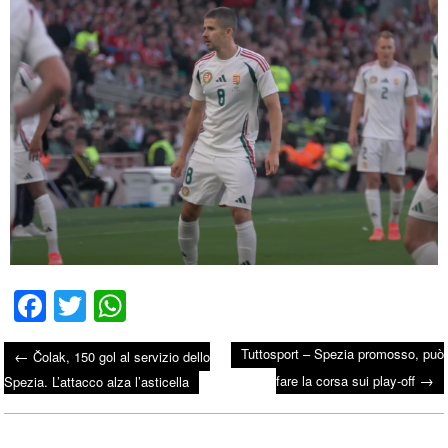
Fa
T
W
ce
wi
ha
Tuttosport – Spezia promosso, può
←
Čolak, 150 gol al servizio dello
bo
tte
ts
→
Post navigation
fare la corsa sui play-off
Spezia. L’attacco alza l’asticella
ok
r
A
pp