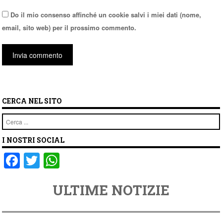
Do il mio consenso affinché un cookie salvi i miei dati (nome,
email, sito web) per il prossimo commento.
CERCA NEL SITO
Cerca
I NOSTRI SOCIAL
F
T
W
a
wi
h
ULTIME NOTIZIE
c
tt
at
e
er
s