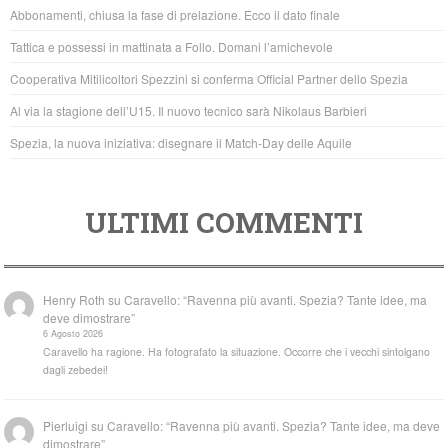
b
A
Abbonamenti, chiusa la fase di prelazione. Ecco il dato finale
o
p
Tattica e possessi in mattinata a Follo. Domani l’amichevole
o
p
Cooperativa Mitilicoltori Spezzini si conferma Official Partner dello Spezia
k
Al via la stagione dell’U15. Il nuovo tecnico sarà Nikolaus Barbieri
Spezia, la nuova iniziativa: disegnare il Match-Day delle Aquile
ULTIMI COMMENTI
Henry Roth
su
Caravello: “Ravenna più avanti. Spezia? Tante idee, ma
deve dimostrare”
6 Agosto 2026
Caravello ha ragione. Ha fotografato la situazione. Occorre che i vecchi sintolgano
dagli zebedei!
Pierluigi
su
Caravello: “Ravenna più avanti. Spezia? Tante idee, ma deve
dimostrare”