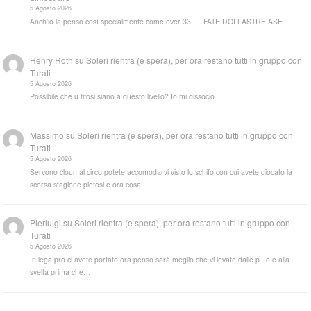
5 Agosto 2026
Anch'io la penso così specialmente come over 33..... FATE DOI LASTRE ASE
Henry Roth
su
Soleri rientra (e spera), per ora restano tutti in gruppo con
Turati
5 Agosto 2026
Possibile che u tifosi siano a questo livello? Io mi dissocio.
Massimo
su
Soleri rientra (e spera), per ora restano tutti in gruppo con
Turati
5 Agosto 2026
Servono cloun al circo potete accomodarvi visto lo schifo con cui avete giocato la
scorsa stagione pietosi e ora cosa…
Pierluigi
su
Soleri rientra (e spera), per ora restano tutti in gruppo con
Turati
5 Agosto 2026
In lega pro ci avete portato ora penso sarà meglio che vi levate dalle p...e e alla
svelta prima che…