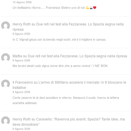
10 Agosto 2026
Un bellissimo ritorno..... Francesco Siviero uno di noi
Henry Roth
su
Due reti nel test alla Fezzanese. Lo Spezia segna nella
ripresa
9 Agosto 2026
In C Vignali gioca con la benda negli occhi, ed è il migliore in campo.
Mattia
su
Due reti nel test alla Fezzanese. Lo Spezia segna nella ripresa
9 Agosto 2026
Ma terzini destri solo vigna come dire che a semo rovina' ! I NE' BON
Il Francesino
su
L’arrivo di Stillitano accelera il mercato: in 6 bloccano le
trattative
8 Agosto 2026
Certe zavorre te le devi accollare in eterno. Nessuno li vuole, hanno la lettera
scarlatta addosso
Henry Roth
su
Caravello: “Ravenna più avanti. Spezia? Tante idee, ma
deve dimostrare”
6 Agosto 2026