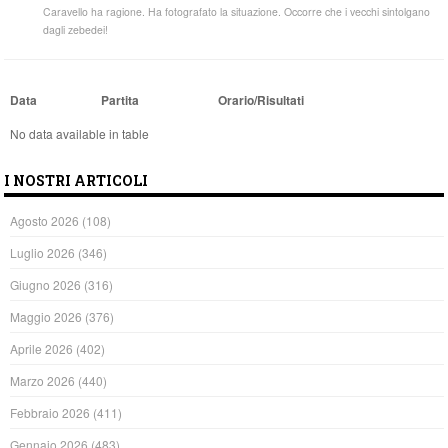
Caravello ha ragione. Ha fotografato la situazione. Occorre che i vecchi sintolgano
dagli zebedei!
Data
Partita
Orario/Risultati
No data available in table
I NOSTRI ARTICOLI
Agosto 2026
(108)
Luglio 2026
(346)
Giugno 2026
(316)
Maggio 2026
(376)
Aprile 2026
(402)
Marzo 2026
(440)
Febbraio 2026
(411)
Gennaio 2026
(483)