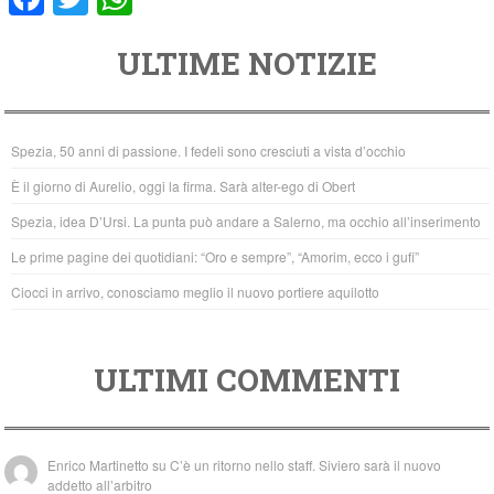
a
wi
h
ULTIME NOTIZIE
c
tt
at
e
er
s
b
A
Spezia, 50 anni di passione. I fedeli sono cresciuti a vista d’occhio
o
p
È il giorno di Aurelio, oggi la firma. Sarà alter-ego di Obert
o
p
Spezia, idea D’Ursi. La punta può andare a Salerno, ma occhio all’inserimento
k
Le prime pagine dei quotidiani: “Oro e sempre”, “Amorim, ecco i gufi”
Ciocci in arrivo, conosciamo meglio il nuovo portiere aquilotto
ULTIMI COMMENTI
Enrico Martinetto
su
C’è un ritorno nello staff. Siviero sarà il nuovo
addetto all’arbitro