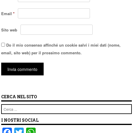
Email
*
Sito web
Do il mio consenso affinché un cookie salvi i miei dati (nome,
email, sito web) per il prossimo commento.
CERCA NEL SITO
Cerca
I NOSTRI SOCIAL
F
T
W