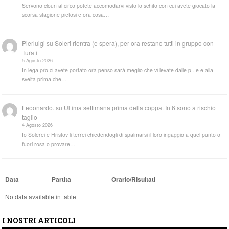
Servono cloun al circo potete accomodarvi visto lo schifo con cui avete giocato la
scorsa stagione pietosi e ora cosa…
Pierluigi
su
Soleri rientra (e spera), per ora restano tutti in gruppo con
Turati
5 Agosto 2026
In lega pro ci avete portato ora penso sarà meglio che vi levate dalle p...e e alla
svelta prima che…
Leoonardo.
su
Ultima settimana prima della coppa. In 6 sono a rischio
taglio
4 Agosto 2026
Io Solerei e Hristov li terrei chiedendogli di spalmarsi il loro ingaggio a quel punto o
fuori rosa o provare…
Data
Partita
Orario/Risultati
No data available in table
I NOSTRI ARTICOLI