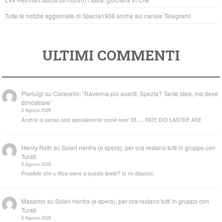
Tutte le notizie aggiornate di Spezia1906 anche sul canale Telegram!
ULTIMI COMMENTI
Pierluigi
su
Caravello: “Ravenna più avanti. Spezia? Tante idee, ma deve
dimostrare”
5 Agosto 2026
Anch'io la penso così specialmente come over 33..... FATE DOI LASTRE ASE
Henry Roth
su
Soleri rientra (e spera), per ora restano tutti in gruppo con
Turati
5 Agosto 2026
Possibile che u tifosi siano a questo livello? Io mi dissocio.
Massimo
su
Soleri rientra (e spera), per ora restano tutti in gruppo con
Turati
5 Agosto 2026