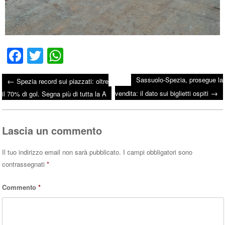
Fa
T
W
ce
wi
ha
Sassuolo-Spezia, prosegue la
←
Spezia record sui piazzati: oltre
bo
tte
ts
→
Post navigation
vendita: il dato sui biglietti ospiti
il 70% di gol. Segna più di tutta la A
ok
r
A
pp
Lascia un commento
Il tuo indirizzo email non sarà pubblicato.
I campi obbligatori sono
contrassegnati
*
Commento
*