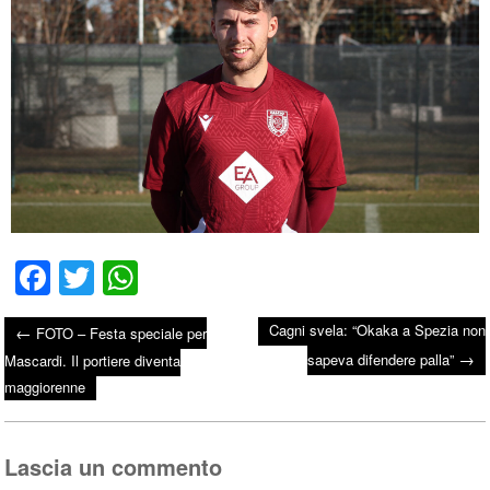
Fa
T
W
ce
wi
ha
Cagni svela: “Okaka a Spezia non
←
FOTO – Festa speciale per
bo
tte
ts
→
Post navigation
sapeva difendere palla”
Mascardi. Il portiere diventa
ok
r
A
maggiorenne
pp
Lascia un commento