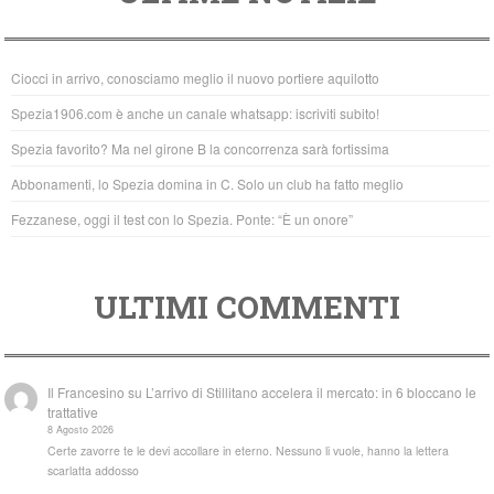
e
er
s
b
A
Ciocci in arrivo, conosciamo meglio il nuovo portiere aquilotto
o
p
Spezia1906.com è anche un canale whatsapp: iscriviti subito!
o
p
Spezia favorito? Ma nel girone B la concorrenza sarà fortissima
k
Abbonamenti, lo Spezia domina in C. Solo un club ha fatto meglio
Fezzanese, oggi il test con lo Spezia. Ponte: “È un onore”
ULTIMI COMMENTI
Il Francesino
su
L’arrivo di Stillitano accelera il mercato: in 6 bloccano le
trattative
8 Agosto 2026
Certe zavorre te le devi accollare in eterno. Nessuno li vuole, hanno la lettera
scarlatta addosso