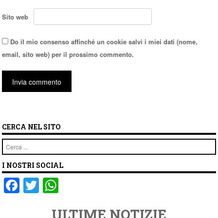
Sito web
Do il mio consenso affinché un cookie salvi i miei dati (nome,
email, sito web) per il prossimo commento.
CERCA NEL SITO
Cerca
I NOSTRI SOCIAL
F
T
W
a
wi
h
ULTIME NOTIZIE
c
tt
at