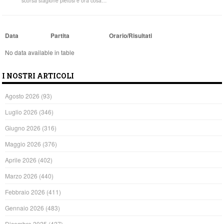
scorsa stagione pietosi e ora cosa…
Data
Partita
Orario/Risultati
No data available in table
I NOSTRI ARTICOLI
Agosto 2026
(93)
Luglio 2026
(346)
Giugno 2026
(316)
Maggio 2026
(376)
Aprile 2026
(402)
Marzo 2026
(440)
Febbraio 2026
(411)
Gennaio 2026
(483)
Dicembre 2025
(427)