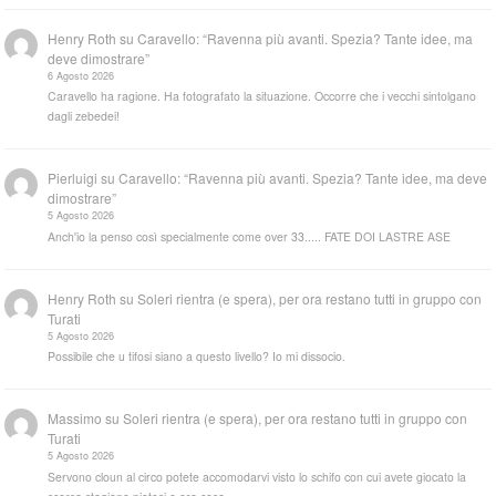
Henry Roth
su
Caravello: “Ravenna più avanti. Spezia? Tante idee, ma
deve dimostrare”
6 Agosto 2026
Caravello ha ragione. Ha fotografato la situazione. Occorre che i vecchi sintolgano
dagli zebedei!
Pierluigi
su
Caravello: “Ravenna più avanti. Spezia? Tante idee, ma deve
dimostrare”
5 Agosto 2026
Anch'io la penso così specialmente come over 33..... FATE DOI LASTRE ASE
Henry Roth
su
Soleri rientra (e spera), per ora restano tutti in gruppo con
Turati
5 Agosto 2026
Possibile che u tifosi siano a questo livello? Io mi dissocio.
Massimo
su
Soleri rientra (e spera), per ora restano tutti in gruppo con
Turati
5 Agosto 2026
Servono cloun al circo potete accomodarvi visto lo schifo con cui avete giocato la