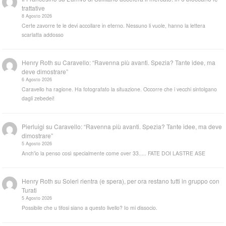
trattative
8 Agosto 2026
Certe zavorre te le devi accollare in eterno. Nessuno li vuole, hanno la lettera
scarlatta addosso
Henry Roth
su
Caravello: “Ravenna più avanti. Spezia? Tante idee, ma
deve dimostrare”
6 Agosto 2026
Caravello ha ragione. Ha fotografato la situazione. Occorre che i vecchi sintolgano
dagli zebedei!
Pierluigi
su
Caravello: “Ravenna più avanti. Spezia? Tante idee, ma deve
dimostrare”
5 Agosto 2026
Anch'io la penso così specialmente come over 33..... FATE DOI LASTRE ASE
Henry Roth
su
Soleri rientra (e spera), per ora restano tutti in gruppo con
Turati
5 Agosto 2026
Possibile che u tifosi siano a questo livello? Io mi dissocio.