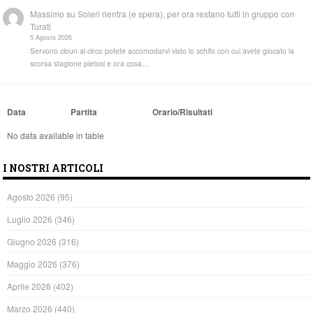
Massimo
su
Soleri rientra (e spera), per ora restano tutti in gruppo con
Turati
5 Agosto 2026
Servono cloun al circo potete accomodarvi visto lo schifo con cui avete giocato la
scorsa stagione pietosi e ora cosa…
Data
Partita
Orario/Risultati
No data available in table
I NOSTRI ARTICOLI
Agosto 2026
(95)
Luglio 2026
(346)
Giugno 2026
(316)
Maggio 2026
(376)
Aprile 2026
(402)
Marzo 2026
(440)