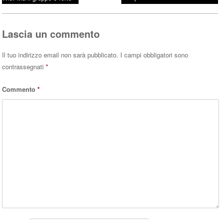
Post navigation
ok
r
A
pp
Lascia un commento
Il tuo indirizzo email non sarà pubblicato.
I campi obbligatori sono
contrassegnati
*
Commento
*