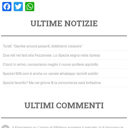
F
T
W
a
wi
h
ULTIME NOTIZIE
c
tt
at
e
er
s
b
A
Turati: “Gambe ancora pesanti, dobbiamo crescere”
o
p
Due reti nel test alla Fezzanese. Lo Spezia segna nella ripresa
o
p
Ciocci in arrivo, conosciamo meglio il nuovo portiere aquilotto
k
Spezia1906.com è anche un canale whatsapp: iscriviti subito!
Spezia favorito? Ma nel girone B la concorrenza sarà fortissima
ULTIMI COMMENTI
Il Francesino
su
L’arrivo di Stillitano accelera il mercato: in 6 bloccano le