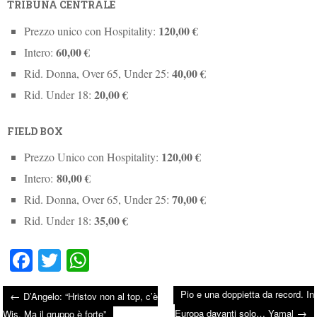
TRIBUNA CENTRALE
120,00 €
Prezzo unico con Hospitality:
60,00 €
Intero:
40,00 €
Rid. Donna, Over 65, Under 25:
20,00 €
Rid. Under 18:
FIELD BOX
120,00 €
Prezzo Unico con Hospitality:
80,00 €
Intero:
70,00 €
Rid. Donna, Over 65, Under 25:
35,00 €
Rid. Under 18:
Fa
T
W
ce
wi
ha
Pio e una doppietta da record. In
←
D’Angelo: “Hristov non al top, c’è
bo
tte
ts
→
Europa davanti solo… Yamal
Wis. Ma il gruppo è forte”