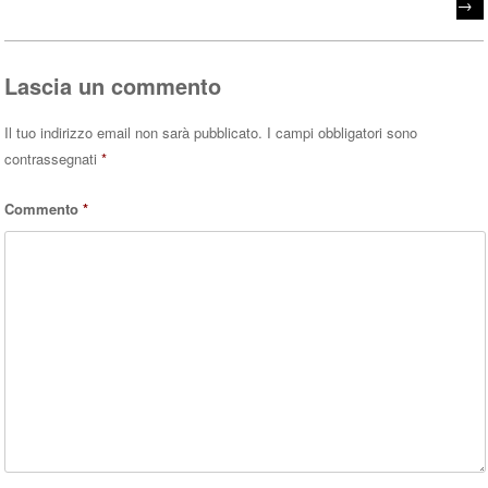
ok
r
A
→
pp
Lascia un commento
Il tuo indirizzo email non sarà pubblicato.
I campi obbligatori sono
contrassegnati
*
Commento
*