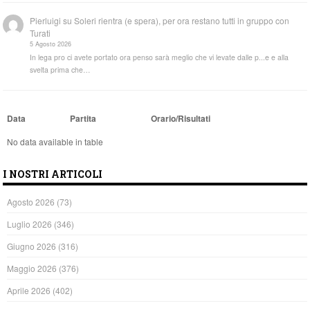
Pierluigi
su
Soleri rientra (e spera), per ora restano tutti in gruppo con
Turati
5 Agosto 2026
In lega pro ci avete portato ora penso sarà meglio che vi levate dalle p...e e alla
svelta prima che…
Data
Partita
Orario/Risultati
No data available in table
I NOSTRI ARTICOLI
Agosto 2026
(73)
Luglio 2026
(346)
Giugno 2026
(316)
Maggio 2026
(376)
Aprile 2026
(402)