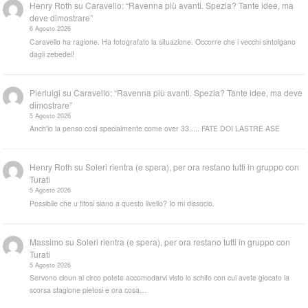
Henry Roth
su
Caravello: “Ravenna più avanti. Spezia? Tante idee, ma
deve dimostrare”
6 Agosto 2026
Caravello ha ragione. Ha fotografato la situazione. Occorre che i vecchi sintolgano
dagli zebedei!
Pierluigi
su
Caravello: “Ravenna più avanti. Spezia? Tante idee, ma deve
dimostrare”
5 Agosto 2026
Anch'io la penso così specialmente come over 33..... FATE DOI LASTRE ASE
Henry Roth
su
Soleri rientra (e spera), per ora restano tutti in gruppo con
Turati
5 Agosto 2026
Possibile che u tifosi siano a questo livello? Io mi dissocio.
Massimo
su
Soleri rientra (e spera), per ora restano tutti in gruppo con
Turati
5 Agosto 2026
Servono cloun al circo potete accomodarvi visto lo schifo con cui avete giocato la
scorsa stagione pietosi e ora cosa…