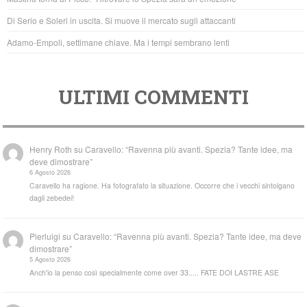
k
Di Serio e Soleri in uscita. Si muove il mercato sugli attaccanti
Adamo-Empoli, settimane chiave. Ma i tempi sembrano lenti
ULTIMI COMMENTI
Henry Roth
su
Caravello: “Ravenna più avanti. Spezia? Tante idee, ma
deve dimostrare”
6 Agosto 2026
Caravello ha ragione. Ha fotografato la situazione. Occorre che i vecchi sintolgano
dagli zebedei!
Pierluigi
su
Caravello: “Ravenna più avanti. Spezia? Tante idee, ma deve
dimostrare”
5 Agosto 2026
Anch'io la penso così specialmente come over 33..... FATE DOI LASTRE ASE