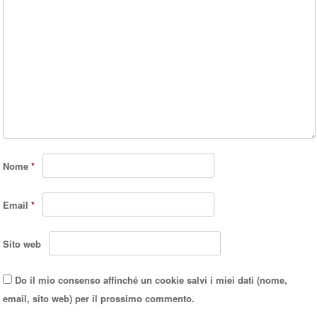
Nome
*
Email
*
Sito web
Do il mio consenso affinché un cookie salvi i miei dati (nome,
email, sito web) per il prossimo commento.