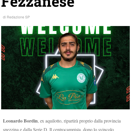
Fezzanese
di
Redazione SP
Leonardo Bordin
, ex aquilotto, ripartirà proprio dalla provincia
spezzina e dalla Serie D. Il centrocampista, dopo lo svincolo