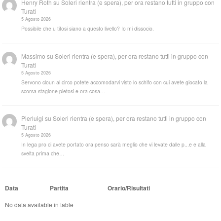
Henry Roth
su
Soleri rientra (e spera), per ora restano tutti in gruppo con
Turati
5 Agosto 2026
Possibile che u tifosi siano a questo livello? Io mi dissocio.
Massimo
su
Soleri rientra (e spera), per ora restano tutti in gruppo con
Turati
5 Agosto 2026
Servono cloun al circo potete accomodarvi visto lo schifo con cui avete giocato la
scorsa stagione pietosi e ora cosa…
Pierluigi
su
Soleri rientra (e spera), per ora restano tutti in gruppo con
Turati
5 Agosto 2026
In lega pro ci avete portato ora penso sarà meglio che vi levate dalle p...e e alla
svelta prima che…
Data
Partita
Orario/Risultati
No data available in table