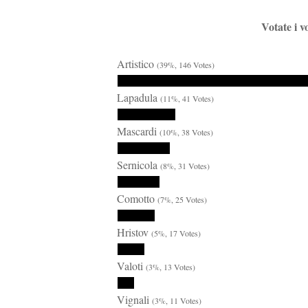
Votate i v
Artistico
(39%, 146 Votes)
Lapadula
(11%, 41 Votes)
Mascardi
(10%, 38 Votes)
Sernicola
(8%, 31 Votes)
Comotto
(7%, 25 Votes)
Hristov
(5%, 17 Votes)
Valoti
(3%, 13 Votes)
Vignali
(3%, 11 Votes)