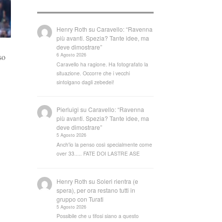
Henry Roth
su
Caravello: “Ravenna
più avanti. Spezia? Tante idee, ma
deve dimostrare”
6 Agosto 2026
so
Caravello ha ragione. Ha fotografato la
situazione. Occorre che i vecchi
sintolgano dagli zebedei!
Pierluigi
su
Caravello: “Ravenna
più avanti. Spezia? Tante idee, ma
deve dimostrare”
5 Agosto 2026
Anch'io la penso così specialmente come
over 33..... FATE DOI LASTRE ASE
Henry Roth
su
Soleri rientra (e
spera), per ora restano tutti in
gruppo con Turati
5 Agosto 2026
Possibile che u tifosi siano a questo