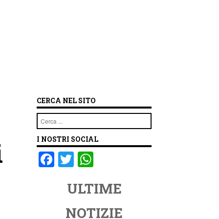
CERCA NEL SITO
Cerca
I NOSTRI SOCIAL
i
F
T
W
a
wi
h
ULTIME
c
tt
at
e
er
s
NOTIZIE