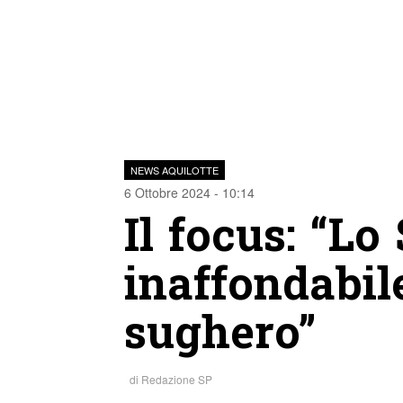
NEWS AQUILOTTE
6 Ottobre 2024 - 10:14
Il focus: “Lo
inaffondabil
sughero”
di
Redazione SP