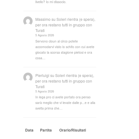
livello? Io mi dissocio.
Massimo
su
Soleri rientra (e spera),
per ora restano tutti in gruppo con
Turati
5 Agosto 2026
Servono cloun al circo potete
accomodarvi visto lo schifo con cui avete
giocato la scorsa stagione pietosi e ora
cosa…
Pierluigi
su
Soleri rientra (e spera),
per ora restano tutti in gruppo con
Turati
5 Agosto 2026
In lega pro ci avete portato ora penso
sarà meglio che vi levate dalle p...e e alla
svelta prima che…
Data
Partita
Orario/Risultati