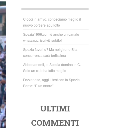
b
A
o
p
o
p
Ciocci in arrivo, conosciamo meglio il
nuovo portiere aquilotto
k
Spezia1906.com è anche un canale
whatsapp: iscriviti subito!
Spezia favorito? Ma nel girone B la
concorrenza sarà fortissima
Abbonamenti, lo Spezia domina in C.
Solo un club ha fatto meglio
Fezzanese, oggi il test con lo Spezia.
Ponte: “È un onore”
ULTIMI
COMMENTI