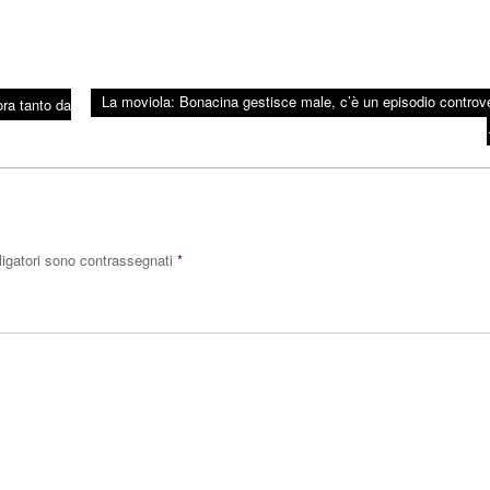
La moviola: Bonacina gestisce male, c’è un episodio controv
ra tanto da
ligatori sono contrassegnati
*