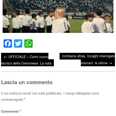
Fa
T
W
ce
wi
ha
Inchiesta ultras, Inzaghi interrogato
←
UFFICIALE – Corini nuovo
bo
tte
ts
→
Post navigation
stamani: le ultime
tecnico della Cremonese. La nota
ok
r
A
pp
Lascia un commento
Il tuo indirizzo email non sarà pubblicato.
I campi obbligatori sono
contrassegnati
*
Commento
*