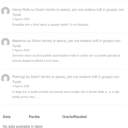
Henry Roth
su
Soleri rientra (e spera), per ora restano tutti in gruppo con
Turati
5 Agosto 2026
Possibile che u tifosi siano a questo livello? Io mi dissocio.
Massimo
su
Soleri rientra (e spera), per ora restano tutti in gruppo con
Turati
5 Agosto 2026
Servono cloun al circo potete accomodarvi visto lo schifo con cui avete giocato la
scorsa stagione pietosi e ora cosa…
Pierluigi
su
Soleri rientra (e spera), per ora restano tutti in gruppo con
Turati
5 Agosto 2026
In lega pro ci avete portato ora penso sarà meglio che vi levate dalle p...e e alla
svelta prima che…
Data
Partita
Orario/Risultati
No data available in table