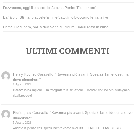
o
p
Fezzanese, oggi il test con lo Spezia. Ponte: “È un onore”
k
L’arrivo di Stillitano accelera il mercato: in 6 bloccano le trattative
Prima il recupero, poi la decisione sul futuro. Soleri resta in bilico
ULTIMI COMMENTI
Henry Roth
su
Caravello: “Ravenna più avanti. Spezia? Tante idee, ma
deve dimostrare”
6 Agosto 2026
Caravello ha ragione. Ha fotografato la situazione. Occorre che i vecchi sintolgano
dagli zebedei!
Pierluigi
su
Caravello: “Ravenna più avanti. Spezia? Tante idee, ma deve
dimostrare”
5 Agosto 2026
Anch'io la penso così specialmente come over 33..... FATE DOI LASTRE ASE