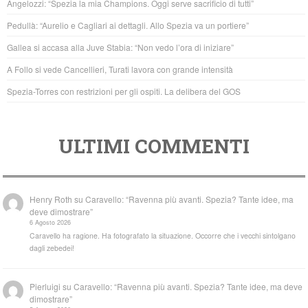
Angelozzi: “Spezia la mia Champions. Oggi serve sacrificio di tutti”
o
p
Pedullà: “Aurelio e Cagliari ai dettagli. Allo Spezia va un portiere”
o
p
Gallea si accasa alla Juve Stabia: “Non vedo l’ora di iniziare”
k
A Follo si vede Cancellieri, Turati lavora con grande intensità
Spezia-Torres con restrizioni per gli ospiti. La delibera del GOS
ULTIMI COMMENTI
Henry Roth
su
Caravello: “Ravenna più avanti. Spezia? Tante idee, ma
deve dimostrare”
6 Agosto 2026
Caravello ha ragione. Ha fotografato la situazione. Occorre che i vecchi sintolgano
dagli zebedei!
Pierluigi
su
Caravello: “Ravenna più avanti. Spezia? Tante idee, ma deve
dimostrare”