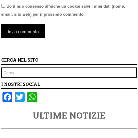
Do il mio consenso affinché un cookie salvi i miei dati (nome,
email, sito web) per il prossimo commento.
CERCA NEL SITO
Cerca
I NOSTRI SOCIAL
F
T
W
a
wi
h
ULTIME NOTIZIE
c
tt
at
e
er
s
b
A