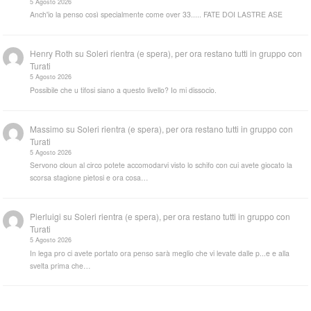
5 Agosto 2026
Anch'io la penso così specialmente come over 33..... FATE DOI LASTRE ASE
Henry Roth
su
Soleri rientra (e spera), per ora restano tutti in gruppo con
Turati
5 Agosto 2026
Possibile che u tifosi siano a questo livello? Io mi dissocio.
Massimo
su
Soleri rientra (e spera), per ora restano tutti in gruppo con
Turati
5 Agosto 2026
Servono cloun al circo potete accomodarvi visto lo schifo con cui avete giocato la
scorsa stagione pietosi e ora cosa…
Pierluigi
su
Soleri rientra (e spera), per ora restano tutti in gruppo con
Turati
5 Agosto 2026
In lega pro ci avete portato ora penso sarà meglio che vi levate dalle p...e e alla
svelta prima che…