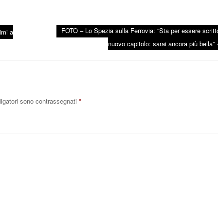
FOTO – Lo Spezia sulla Ferrovia: “Sta per essere scritt
imi a
nuovo capitolo: sarai ancora più bella”
ligatori sono contrassegnati
*