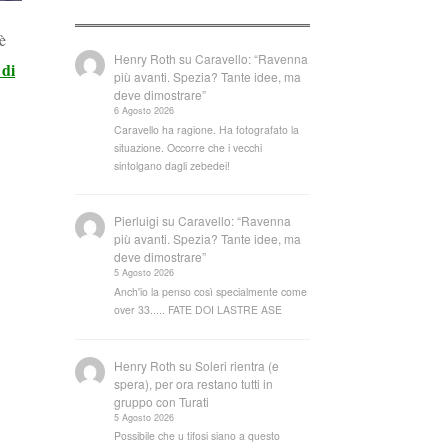
è
Henry Roth
su
Caravello: “Ravenna
 di
più avanti. Spezia? Tante idee, ma
deve dimostrare”
6 Agosto 2026
Caravello ha ragione. Ha fotografato la
situazione. Occorre che i vecchi
sintolgano dagli zebedei!
Pierluigi
su
Caravello: “Ravenna
più avanti. Spezia? Tante idee, ma
deve dimostrare”
5 Agosto 2026
Anch'io la penso così specialmente come
over 33..... FATE DOI LASTRE ASE
Henry Roth
su
Soleri rientra (e
spera), per ora restano tutti in
gruppo con Turati
5 Agosto 2026
Possibile che u tifosi siano a questo