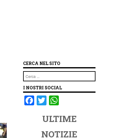
CERCA NEL SITO
Cerca
I NOSTRI SOCIAL
F
T
W
a
wi
h
ULTIME
c
tt
at
e
er
s
NOTIZIE