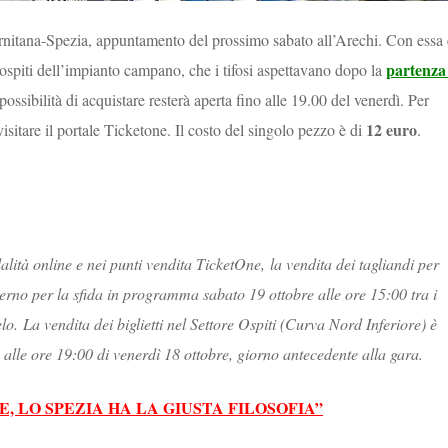
lernitana-Spezia, appuntamento del prossimo sabato all’Arechi. Con essa 
partenza
re ospiti dell’impianto campano, che i tifosi aspettavano dopo la
possibilità di acquistare resterà aperta fino alle 19.00 del venerdì. Per
12 euro
visitare il portale Ticketone. Il costo del singolo pezzo è di
.
lità online e nei punti vendita TicketOne, la vendita dei tagliandi per
alerno per la sfida in programma sabato 19 ottobre alle ore 15:00 tra i
elo.
La vendita dei biglietti nel Settore Ospiti (Curva Nord Inferiore) è
à alle ore 19:00 di venerdì 18 ottobre, giorno antecedente alla gara.
E, LO SPEZIA HA LA GIUSTA FILOSOFIA”