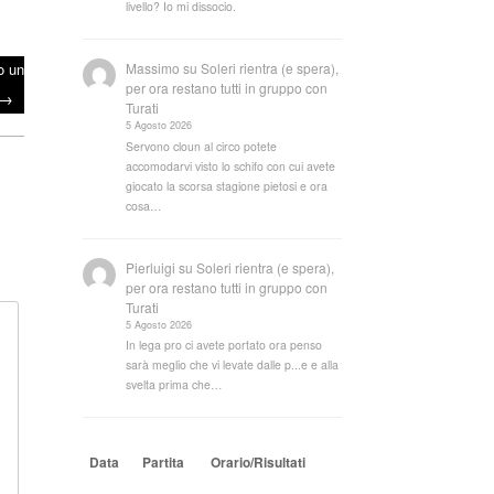
livello? Io mi dissocio.
o un
Massimo
su
Soleri rientra (e spera),
per ora restano tutti in gruppo con
→
Turati
5 Agosto 2026
Servono cloun al circo potete
accomodarvi visto lo schifo con cui avete
giocato la scorsa stagione pietosi e ora
cosa…
Pierluigi
su
Soleri rientra (e spera),
per ora restano tutti in gruppo con
Turati
5 Agosto 2026
In lega pro ci avete portato ora penso
sarà meglio che vi levate dalle p...e e alla
svelta prima che…
Data
Partita
Orario/Risultati