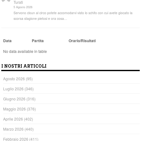
Turati
5 Agosto 2026
Servono cloun al circo potete accomodarvi visto lo schifo con cui avete giocato la
scorsa stagione pietosi e ora cosa…
Data
Partita
Orario/Risultati
No data available in table
I NOSTRI ARTICOLI
Agosto 2026
(95)
Luglio 2026
(346)
Giugno 2026
(316)
Maggio 2026
(376)
Aprile 2026
(402)
Marzo 2026
(440)
Febbraio 2026
(411)