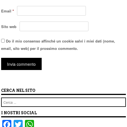
Email
*
Sito web
Do il mio consenso affinché un cookie salvi i miei dati (nome,
email, sito web) per il prossimo commento.
CERCA NEL SITO
Cerca
I NOSTRI SOCIAL
F
T
W