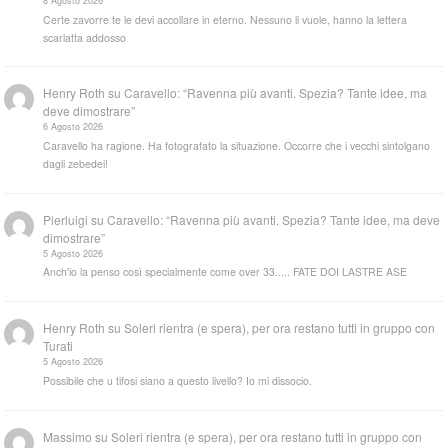
8 Agosto 2026
Certe zavorre te le devi accollare in eterno. Nessuno li vuole, hanno la lettera
scarlatta addosso
Henry Roth
su
Caravello: “Ravenna più avanti. Spezia? Tante idee, ma
deve dimostrare”
6 Agosto 2026
Caravello ha ragione. Ha fotografato la situazione. Occorre che i vecchi sintolgano
dagli zebedei!
Pierluigi
su
Caravello: “Ravenna più avanti. Spezia? Tante idee, ma deve
dimostrare”
5 Agosto 2026
Anch'io la penso così specialmente come over 33..... FATE DOI LASTRE ASE
Henry Roth
su
Soleri rientra (e spera), per ora restano tutti in gruppo con
Turati
5 Agosto 2026
Possibile che u tifosi siano a questo livello? Io mi dissocio.
Massimo
su
Soleri rientra (e spera), per ora restano tutti in gruppo con