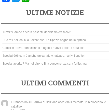
a
wi
h
ULTIME NOTIZIE
c
tt
at
e
er
s
b
A
Turati: “Gambe ancora pesanti, dobbiamo crescere”
o
p
Due reti nel test alla Fezzanese. Lo Spezia segna nella ripresa
o
p
Ciocci in arrivo, conosciamo meglio il nuovo portiere aquilotto
k
Spezia1906.com è anche un canale whatsapp: iscriviti subito!
Spezia favorito? Ma nel girone B la concorrenza sarà fortissima
ULTIMI COMMENTI
Il Francesino
su
L’arrivo di Stillitano accelera il mercato: in 6 bloccano le
trattative