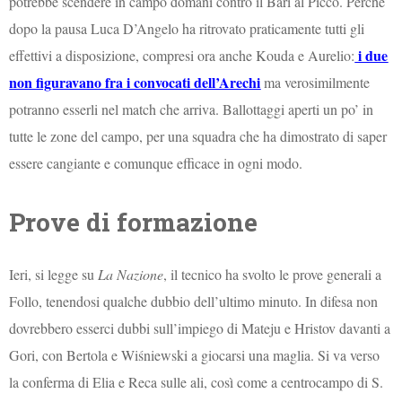
potrebbe scendere in campo domani contro il Bari al Picco. Perché
dopo la pausa Luca D’Angelo ha ritrovato praticamente tutti gli
i due
effettivi a disposizione, compresi ora anche Kouda e Aurelio:
non figuravano fra i convocati dell’Arechi
ma verosimilmente
potranno esserli nel match che arriva. Ballottaggi aperti un po’ in
tutte le zone del campo, per una squadra che ha dimostrato di saper
essere cangiante e comunque efficace in ogni modo.
Prove di formazione
Ieri, si legge su
La Nazione
, il tecnico ha svolto le prove generali a
Follo, tenendosi qualche dubbio dell’ultimo minuto. In difesa non
dovrebbero esserci dubbi sull’impiego di Mateju e Hristov davanti a
Gori, con Bertola e Wiśniewski a giocarsi una maglia. Si va verso
la conferma di Elia e Reca sulle ali, così come a centrocampo di S.