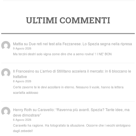
ULTIMI COMMENTI
Mattia
su
Due reti nel test alla Fezzanese. Lo Spezia segna nella ripresa
9 Agosto 2026
Ma terzini destri solo vigna come dire che a semo rovina' ! I NE' BON
Il Francesino
su
L’arrivo di Stillitano accelera il mercato: in 6 bloccano le
trattative
8 Agosto 2026
Certe zavorre te le devi accollare in eterno. Nessuno li vuole, hanno la lettera
scarlatta addosso
Henry Roth
su
Caravello: “Ravenna più avanti. Spezia? Tante idee, ma
deve dimostrare”
6 Agosto 2026
Caravello ha ragione. Ha fotografato la situazione. Occorre che i vecchi sintolgano
dagli zebedei!