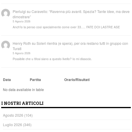
Pierluigi
su
Caravello: “Ravenna più avanti. Spezia? Tante idee, ma deve
dimostrare”
5 Agosto 2026
Anch'io la penso così specialmente come over 33..... FATE DOI LASTRE ASE
Henry Roth
su
Soleri rientra (e spera), per ora restano tutti in gruppo con
Turati
5 Agosto 2026
Possibile che u tifosi siano a questo livello? Io mi dissocio.
Data
Partita
Orario/Risultati
No data available in table
I NOSTRI ARTICOLI
Agosto 2026
(104)
Luglio 2026
(346)