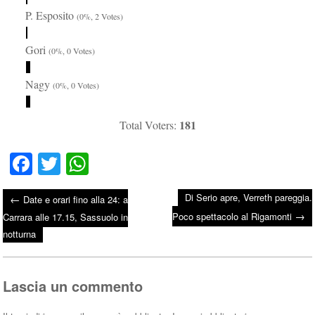
P. Esposito
(0%, 2 Votes)
Gori
(0%, 0 Votes)
Nagy
(0%, 0 Votes)
181
Total Voters:
Fa
T
W
ce
wi
ha
Di Serio apre, Verreth pareggia.
←
Date e orari fino alla 24: a
bo
tte
ts
→
Post navigation
Poco spettacolo al Rigamonti
Carrara alle 17.15, Sassuolo in
ok
r
A
notturna
pp
Lascia un commento