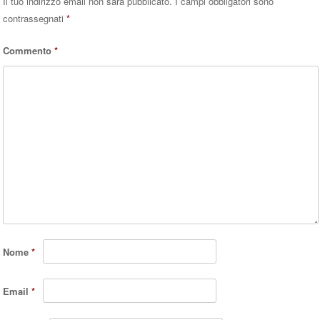
Il tuo indirizzo email non sarà pubblicato.
I campi obbligatori sono
contrassegnati
*
Commento
*
Nome
*
Email
*