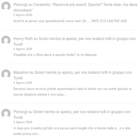
Pierluigi
su
Caravello: “Ravenna più avanti. Spezia? Tante idee, ma deve
dimostrare”
5 Agosto 2026
Anch'io la penso così specialmente come over 33..... FATE DOI LASTRE ASE
Henry Roth
su
Soleri rientra (e spera), per ora restano tutti in gruppo con
Turati
5 Agosto 2026
Possibile che u tifosi siano a questo livello? Io mi dissocio.
Massimo
su
Soleri rientra (e spera), per ora restano tutti in gruppo con
Turati
5 Agosto 2026
Servono cloun al circo potete accomodarvi visto lo schifo con cui avete giocato la
scorsa stagione pietosi e ora cosa…
Pierluigi
su
Soleri rientra (e spera), per ora restano tutti in gruppo con
Turati
5 Agosto 2026
In lega pro ci avete portato ora penso sarà meglio che vi levate dalle p...e e alla
svelta prima che…