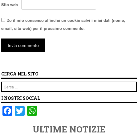
Sito web
Do il mio consenso affinché un cookie salvi i miei dati (nome,
email, sito web) per il prossimo commento.
CERCA NEL SITO
Cerca
I NOSTRI SOCIAL
F
T
W
a
wi
h
ULTIME NOTIZIE
c
tt
at