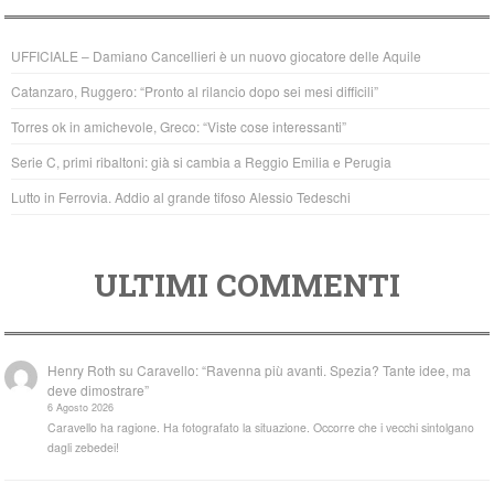
e
er
s
b
A
UFFICIALE – Damiano Cancellieri è un nuovo giocatore delle Aquile
o
p
Catanzaro, Ruggero: “Pronto al rilancio dopo sei mesi difficili”
o
p
Torres ok in amichevole, Greco: “Viste cose interessanti”
k
Serie C, primi ribaltoni: già si cambia a Reggio Emilia e Perugia
Lutto in Ferrovia. Addio al grande tifoso Alessio Tedeschi
ULTIMI COMMENTI
Henry Roth
su
Caravello: “Ravenna più avanti. Spezia? Tante idee, ma
deve dimostrare”
6 Agosto 2026
Caravello ha ragione. Ha fotografato la situazione. Occorre che i vecchi sintolgano
dagli zebedei!