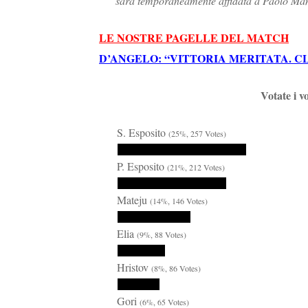
sarà temporaneamente affidata a Paolo Mand
LE NOSTRE PAGELLE DEL MATCH
D’ANGELO: “VITTORIA MERITATA. 
Votate i v
S. Esposito
(25%, 257 Votes)
P. Esposito
(21%, 212 Votes)
Mateju
(14%, 146 Votes)
Elia
(9%, 88 Votes)
Hristov
(8%, 86 Votes)
Gori
(6%, 65 Votes)