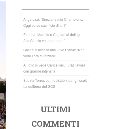
b
A
o
p
o
p
Angelozzi: “Spezia la mia Champions.
Oggi serve sacrificio di tutti”
k
Pedullà: “Aurelio e Cagliari ai dettagli.
Allo Spezia va un portiere”
Gallea si accasa alla Juve Stabia: “Non
vedo l’ora di iniziare”
A Follo si vede Cancellieri, Turati lavora
con grande intensità
Spezia-Torres con restrizioni per gli ospiti.
La delibera del GOS
ULTIMI
COMMENTI