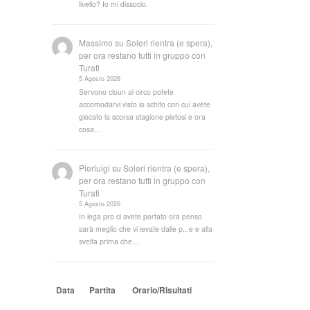
livello? Io mi dissocio.
Massimo
su
Soleri rientra (e spera),
per ora restano tutti in gruppo con
Turati
5 Agosto 2026
Servono cloun al circo potete
accomodarvi visto lo schifo con cui avete
giocato la scorsa stagione pietosi e ora
cosa…
Pierluigi
su
Soleri rientra (e spera),
per ora restano tutti in gruppo con
Turati
5 Agosto 2026
In lega pro ci avete portato ora penso
sarà meglio che vi levate dalle p...e e alla
svelta prima che…
Data
Partita
Orario/Risultati