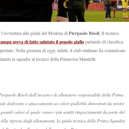
Pierpaolo Bisoli
co l’avventura alla guida del Modena di
. Il tecnico,
tampa aveva di fatto salutato il popolo giallo
parlando di classifica
portato. Nella giornata di oggi, infatti, il club emiliano ha comunicato
idando la squadra al tecnico della Primavera Mandelli.
ierpaolo Bisoli dall’incarico di allenatore responsabile della Prima
de dedizione e attaccamento ai colori gialloblù dimostrati da mister
 grandi valori al quale vanno i più sentiti ringraziamenti da parte del
à. Alla ripresa degli allenamenti, la guida tecnica della Prima Squadra