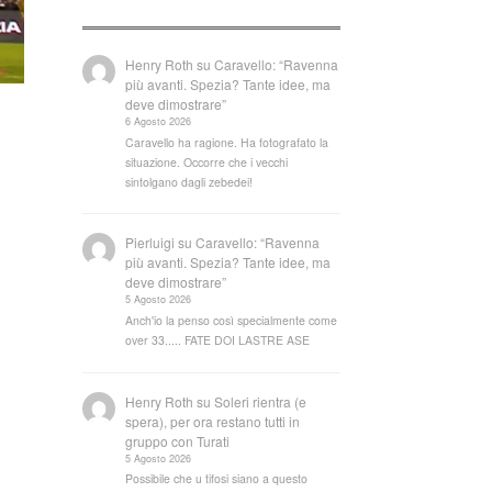
Henry Roth
su
Caravello: “Ravenna
più avanti. Spezia? Tante idee, ma
deve dimostrare”
6 Agosto 2026
Caravello ha ragione. Ha fotografato la
situazione. Occorre che i vecchi
sintolgano dagli zebedei!
Pierluigi
su
Caravello: “Ravenna
più avanti. Spezia? Tante idee, ma
deve dimostrare”
5 Agosto 2026
Anch'io la penso così specialmente come
over 33..... FATE DOI LASTRE ASE
Henry Roth
su
Soleri rientra (e
spera), per ora restano tutti in
gruppo con Turati
5 Agosto 2026
Possibile che u tifosi siano a questo