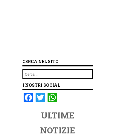
CERCA NEL SITO
Cerca
I NOSTRI SOCIAL
F
T
W
a
wi
h
ULTIME
c
tt
at
e
er
s
NOTIZIE