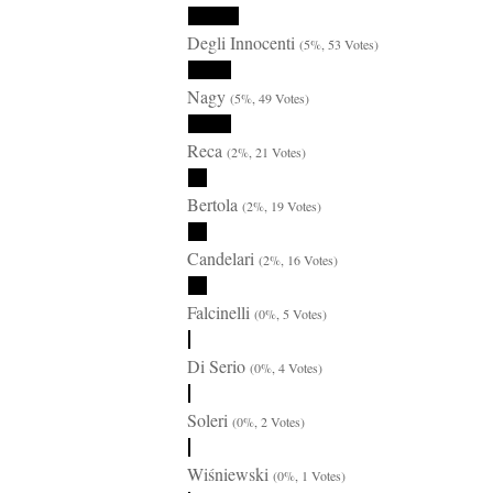
Degli Innocenti
(5%, 53 Votes)
Nagy
(5%, 49 Votes)
Reca
(2%, 21 Votes)
Bertola
(2%, 19 Votes)
Candelari
(2%, 16 Votes)
Falcinelli
(0%, 5 Votes)
Di Serio
(0%, 4 Votes)
Soleri
(0%, 2 Votes)
Wiśniewski
(0%, 1 Votes)