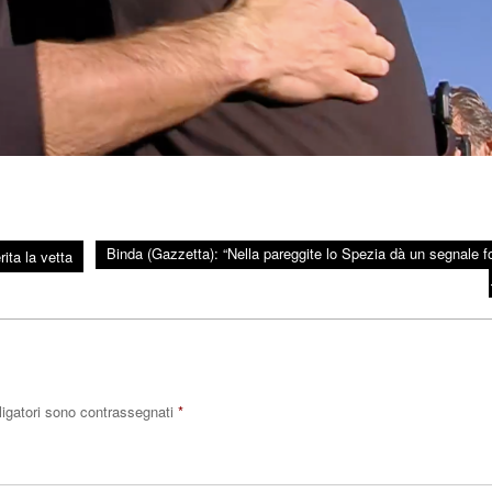
Binda (Gazzetta): “Nella pareggite lo Spezia dà un segnale fo
ita la vetta
ligatori sono contrassegnati
*