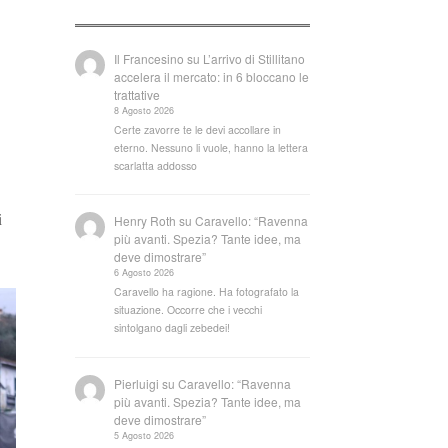
Il Francesino
su
L’arrivo di Stillitano
accelera il mercato: in 6 bloccano le
trattative
8 Agosto 2026
Certe zavorre te le devi accollare in
eterno. Nessuno li vuole, hanno la lettera
scarlatta addosso
i
Henry Roth
su
Caravello: “Ravenna
più avanti. Spezia? Tante idee, ma
deve dimostrare”
6 Agosto 2026
Caravello ha ragione. Ha fotografato la
situazione. Occorre che i vecchi
sintolgano dagli zebedei!
Pierluigi
su
Caravello: “Ravenna
più avanti. Spezia? Tante idee, ma
deve dimostrare”
5 Agosto 2026