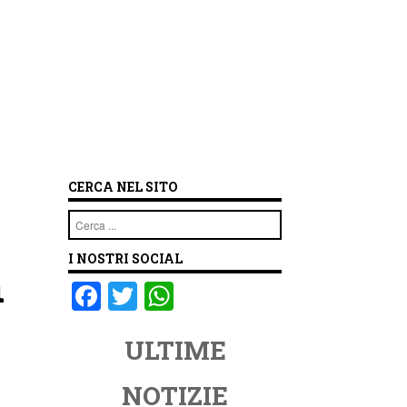
CERCA NEL SITO
Cerca
I NOSTRI SOCIAL
n
F
T
W
a
wi
h
ULTIME
c
tt
at
e
er
s
NOTIZIE