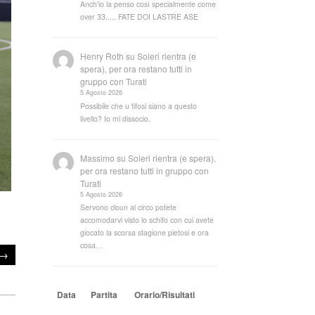
Anch'io la penso così specialmente come
over 33..... FATE DOI LASTRE ASE
Henry Roth
su
Soleri rientra (e
spera), per ora restano tutti in
gruppo con Turati
5 Agosto 2026
Possibile che u tifosi siano a questo
livello? Io mi dissocio.
Massimo
su
Soleri rientra (e spera),
per ora restano tutti in gruppo con
Turati
5 Agosto 2026
Servono cloun al circo potete
accomodarvi visto lo schifo con cui avete
giocato la scorsa stagione pietosi e ora
cosa…
→
Data
Partita
Orario/Risultati