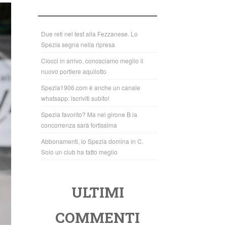
b
A
o
p
o
p
Due reti nel test alla Fezzanese. Lo
Spezia segna nella ripresa
k
Ciocci in arrivo, conosciamo meglio il
nuovo portiere aquilotto
Spezia1906.com è anche un canale
whatsapp: iscriviti subito!
Spezia favorito? Ma nel girone B la
concorrenza sarà fortissima
Abbonamenti, lo Spezia domina in C.
Solo un club ha fatto meglio
ULTIMI
COMMENTI