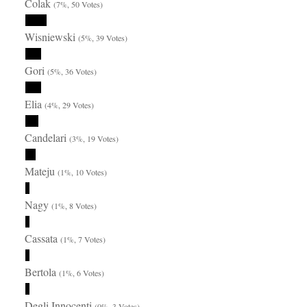
Čolak
(7%, 50 Votes)
Wisniewski
(5%, 39 Votes)
Gori
(5%, 36 Votes)
Elia
(4%, 29 Votes)
Candelari
(3%, 19 Votes)
Mateju
(1%, 10 Votes)
Nagy
(1%, 8 Votes)
Cassata
(1%, 7 Votes)
Bertola
(1%, 6 Votes)
Degli Innocenti
(0%, 3 Votes)