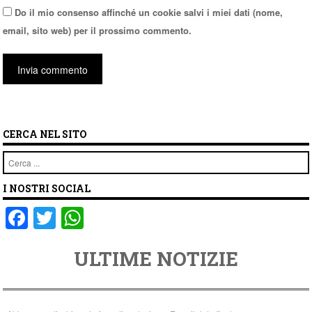
Do il mio consenso affinché un cookie salvi i miei dati (nome,
email, sito web) per il prossimo commento.
CERCA NEL SITO
Cerca
I NOSTRI SOCIAL
F
T
W
a
wi
h
ULTIME NOTIZIE
c
tt
at
e
er
s
b
A