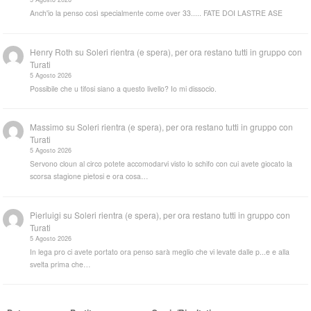
Anch'io la penso così specialmente come over 33..... FATE DOI LASTRE ASE
Henry Roth
su
Soleri rientra (e spera), per ora restano tutti in gruppo con
Turati
5 Agosto 2026
Possibile che u tifosi siano a questo livello? Io mi dissocio.
Massimo
su
Soleri rientra (e spera), per ora restano tutti in gruppo con
Turati
5 Agosto 2026
Servono cloun al circo potete accomodarvi visto lo schifo con cui avete giocato la
scorsa stagione pietosi e ora cosa…
Pierluigi
su
Soleri rientra (e spera), per ora restano tutti in gruppo con
Turati
5 Agosto 2026
In lega pro ci avete portato ora penso sarà meglio che vi levate dalle p...e e alla
svelta prima che…