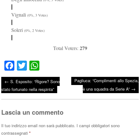
Vignali
(0%, 3 Votes)
Soleri
(0%, 2 Votes)
279
Total Voters:
Fa
T
W
ce
wi
ha
Pagliuca: “Complimenti allo Spezia,
←
S. Esposito: “Rigore? Sono
bo
tte
ts
→
Post navigation
è una squadra da Serie A”
stato fortunato nella respinta”
ok
r
A
pp
Lascia un commento
Il tuo indirizzo email non sarà pubblicato.
I campi obbligatori sono
contrassegnati
*