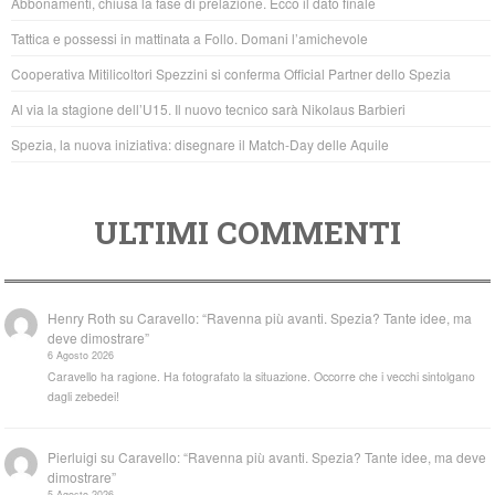
Abbonamenti, chiusa la fase di prelazione. Ecco il dato finale
o
p
Tattica e possessi in mattinata a Follo. Domani l’amichevole
o
p
Cooperativa Mitilicoltori Spezzini si conferma Official Partner dello Spezia
k
Al via la stagione dell’U15. Il nuovo tecnico sarà Nikolaus Barbieri
Spezia, la nuova iniziativa: disegnare il Match-Day delle Aquile
ULTIMI COMMENTI
Henry Roth
su
Caravello: “Ravenna più avanti. Spezia? Tante idee, ma
deve dimostrare”
6 Agosto 2026
Caravello ha ragione. Ha fotografato la situazione. Occorre che i vecchi sintolgano
dagli zebedei!
Pierluigi
su
Caravello: “Ravenna più avanti. Spezia? Tante idee, ma deve
dimostrare”
5 Agosto 2026