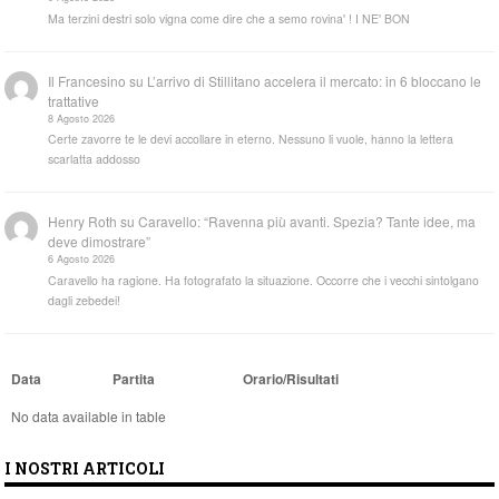
Ma terzini destri solo vigna come dire che a semo rovina' ! I NE' BON
Il Francesino
su
L’arrivo di Stillitano accelera il mercato: in 6 bloccano le
trattative
8 Agosto 2026
Certe zavorre te le devi accollare in eterno. Nessuno li vuole, hanno la lettera
scarlatta addosso
Henry Roth
su
Caravello: “Ravenna più avanti. Spezia? Tante idee, ma
deve dimostrare”
6 Agosto 2026
Caravello ha ragione. Ha fotografato la situazione. Occorre che i vecchi sintolgano
dagli zebedei!
Data
Partita
Orario/Risultati
No data available in table
I NOSTRI ARTICOLI