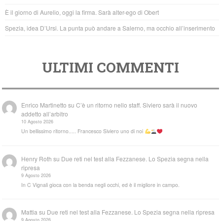
k
È il giorno di Aurelio, oggi la firma. Sarà alter-ego di Obert
Spezia, idea D’Ursi. La punta può andare a Salerno, ma occhio all’inserimento
ULTIMI COMMENTI
Enrico Martinetto
su
C’è un ritorno nello staff. Siviero sarà il nuovo
addetto all’arbitro
10 Agosto 2026
Un bellissimo ritorno..... Francesco Siviero uno di noi
Henry Roth
su
Due reti nel test alla Fezzanese. Lo Spezia segna nella
ripresa
9 Agosto 2026
In C Vignali gioca con la benda negli occhi, ed è il migliore in campo.
Mattia
su
Due reti nel test alla Fezzanese. Lo Spezia segna nella ripresa
9 Agosto 2026