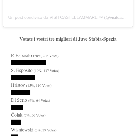
Un post condiviso da VISITCASTELLAMMARE ™ (@visitcastellammare)
Votate i vostri tre migliori di Juve Stabia-Spezia
P. Esposito
(28%, 208 Votes)
S. Esposito
(19%, 137 Votes)
Hristov
(15%, 110 Votes)
Di Serio
(9%, 64 Votes)
Čolak
(7%, 50 Votes)
Wisniewski
(5%, 39 Votes)