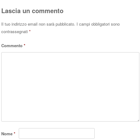
pp
Lascia un commento
Il tuo indirizzo email non sarà pubblicato.
I campi obbligatori sono
contrassegnati
*
Commento
*
Nome
*