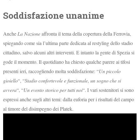
Soddisfazione unanime
Anche
La Nazione
affronta il tema della copertura della Ferrovia,
spiegando come sia l’ultima parte dedicata al restyling dello stadio
cittadino, salvo alcuni altri interventi. E intanto la gente di Spezia si
gode il momento. Il quotidiano ha chiesto qualche parere ai tifosi
presenti ieri, raccogliendo molta soddisfazione: “
Un piccolo
gioiello
“, “
Stadio confortevole e funzionale, un sogno che si
avvera
“, “
Un evento storico per tutti noi
“. I vari sostenitori si sono
espressi anche sugli altri temi: dalla euforia per i risultati del campo
al timore del disimpegno dei Platek.