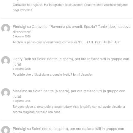
Caravello ha ragione. Ha fotografato la situazione. Occorre che i vecchi sintolgano
dagli zebedei!
Pierluigi
su
Caravello: “Ravenna più avanti. Spezia? Tante idee, ma deve
dimostrare”
5 Agosto 2026
Anch'io la penso così specialmente come over 33..... FATE DOI LASTRE ASE
Henry Roth
su
Soleri rientra (e spera), per ora restano tutti in gruppo con
Turati
5 Agosto 2026
Possibile che u tifosi siano a questo livello? Io mi dissocio.
Massimo
su
Soleri rientra (e spera), per ora restano tutti in gruppo con
Turati
5 Agosto 2026
Servono cloun al circo potete accomodarvi visto lo schifo con cui avete giocato la
scorsa stagione pietosi e ora cosa…
Pierluigi
su
Soleri rientra (e spera), per ora restano tutti in gruppo con