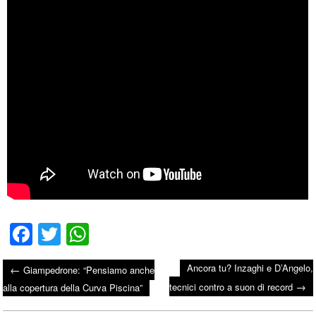
Fa
T
W
ce
wi
ha
Ancora tu? Inzaghi e D’Angelo,
←
Giampedrone: “Pensiamo anche
bo
tte
ts
→
Post navigation
tecnici contro a suon di record
alla copertura della Curva Piscina”
ok
r
A