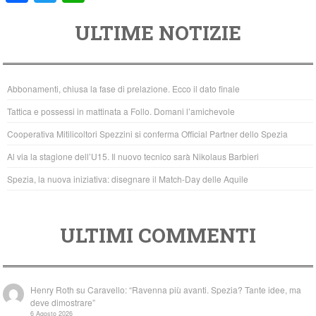
a
wi
h
ULTIME NOTIZIE
c
tt
at
e
er
s
b
A
Abbonamenti, chiusa la fase di prelazione. Ecco il dato finale
o
p
Tattica e possessi in mattinata a Follo. Domani l’amichevole
o
p
Cooperativa Mitilicoltori Spezzini si conferma Official Partner dello Spezia
k
Al via la stagione dell’U15. Il nuovo tecnico sarà Nikolaus Barbieri
Spezia, la nuova iniziativa: disegnare il Match-Day delle Aquile
ULTIMI COMMENTI
Henry Roth
su
Caravello: “Ravenna più avanti. Spezia? Tante idee, ma
deve dimostrare”
6 Agosto 2026