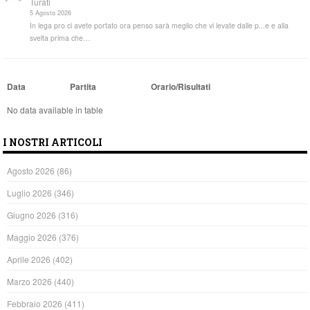
Turati
5 Agosto 2026
In lega pro ci avete portato ora penso sarà meglio che vi levate dalle p...e e alla
svelta prima che…
Data
Partita
Orario/Risultati
No data available in table
I NOSTRI ARTICOLI
Agosto 2026
(86)
Luglio 2026
(346)
Giugno 2026
(316)
Maggio 2026
(376)
Aprile 2026
(402)
Marzo 2026
(440)
Febbraio 2026
(411)