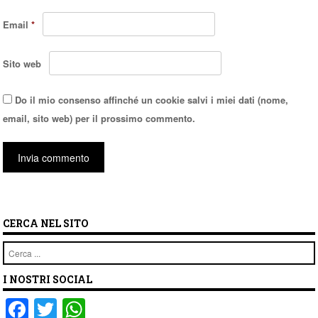
Email
*
Sito web
Do il mio consenso affinché un cookie salvi i miei dati (nome,
email, sito web) per il prossimo commento.
CERCA NEL SITO
Cerca
I NOSTRI SOCIAL
F
T
W