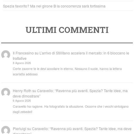
Spezia favorito? Ma nel girone B la concorrenza sarà fortissima
ULTIMI COMMENTI
Il Francesino
su
L’arrivo di Stillitano accelera il mercato: in 6 bloccano le
trattative
8 Agosto 2026
Certe zavorre te le devi accollare in eterno. Nessuno li vuole, hanno la lettera
scarlatta addosso
Henry Roth
su
Caravello: “Ravenna più avanti. Spezia? Tante idee, ma
deve dimostrare”
6 Agosto 2026
Caravello ha ragione. Ha fotografato la situazione. Occorre che i vecchi sintolgano
dagli zebedei!
Pierluigi
su
Caravello: “Ravenna più avanti. Spezia? Tante idee, ma deve
dimostrare”