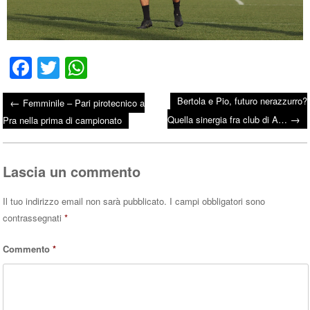
Fa
T
W
ce
wi
ha
Bertola e Pio, futuro nerazzurro?
←
Femminile – Pari pirotecnico a
bo
tte
ts
→
Post navigation
Quella sinergia fra club di A…
Pra nella prima di campionato
ok
r
A
pp
Lascia un commento
Il tuo indirizzo email non sarà pubblicato.
I campi obbligatori sono
contrassegnati
*
Commento
*