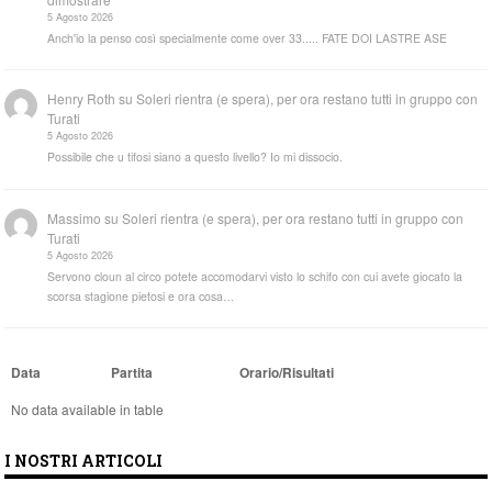
5 Agosto 2026
Anch'io la penso così specialmente come over 33..... FATE DOI LASTRE ASE
Henry Roth
su
Soleri rientra (e spera), per ora restano tutti in gruppo con
Turati
5 Agosto 2026
Possibile che u tifosi siano a questo livello? Io mi dissocio.
Massimo
su
Soleri rientra (e spera), per ora restano tutti in gruppo con
Turati
5 Agosto 2026
Servono cloun al circo potete accomodarvi visto lo schifo con cui avete giocato la
scorsa stagione pietosi e ora cosa…
Data
Partita
Orario/Risultati
No data available in table
I NOSTRI ARTICOLI