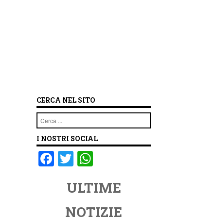
CERCA NEL SITO
Cerca
I NOSTRI SOCIAL
F
T
W
a
wi
h
ULTIME
c
tt
at
e
er
s
NOTIZIE