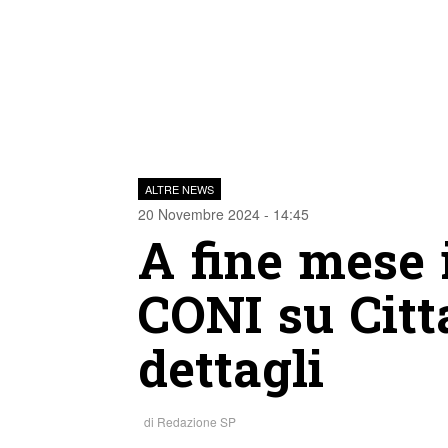
ALTRE NEWS
20 Novembre 2024 - 14:45
A fine mese i
CONI su Citt
dettagli
di
Redazione SP