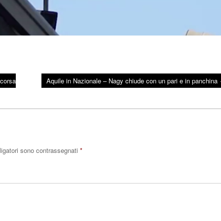
scorsa
Aquile in Nazionale – Nagy chiude con un pari e in panchina
ligatori sono contrassegnati
*