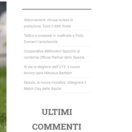
b
A
o
p
o
p
Abbonamenti, chiusa la fase di
prelazione. Ecco il dato finale
k
Tattica e possessi in mattinata a Follo.
Domani l’amichevole
Cooperativa Mitilicoltori Spezzini si
conferma Official Partner dello Spezia
Al via la stagione dell’U15. Il nuovo
tecnico sarà Nikolaus Barbieri
Spezia, la nuova iniziativa: disegnare il
Match-Day delle Aquile
ULTIMI
COMMENTI