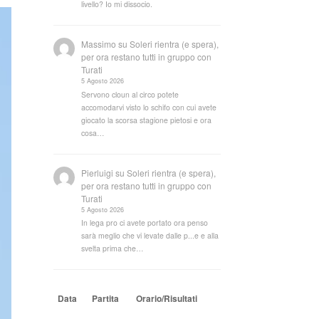
livello? Io mi dissocio.
Massimo
su
Soleri rientra (e spera),
per ora restano tutti in gruppo con
Turati
5 Agosto 2026
Servono cloun al circo potete
accomodarvi visto lo schifo con cui avete
giocato la scorsa stagione pietosi e ora
cosa…
Pierluigi
su
Soleri rientra (e spera),
per ora restano tutti in gruppo con
Turati
5 Agosto 2026
In lega pro ci avete portato ora penso
sarà meglio che vi levate dalle p...e e alla
svelta prima che…
Data
Partita
Orario/Risultati