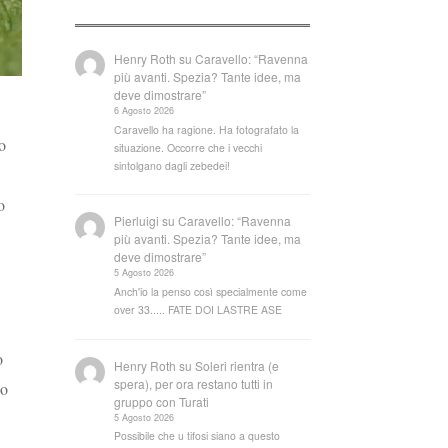
Henry Roth
su
Caravello: “Ravenna
più avanti. Spezia? Tante idee, ma
deve dimostrare”
6 Agosto 2026
Caravello ha ragione. Ha fotografato la
o
situazione. Occorre che i vecchi
sintolgano dagli zebedei!
o
Pierluigi
su
Caravello: “Ravenna
più avanti. Spezia? Tante idee, ma
deve dimostrare”
5 Agosto 2026
Anch'io la penso così specialmente come
over 33..... FATE DOI LASTRE ASE
o
Henry Roth
su
Soleri rientra (e
spera), per ora restano tutti in
 o
gruppo con Turati
5 Agosto 2026
Possibile che u tifosi siano a questo