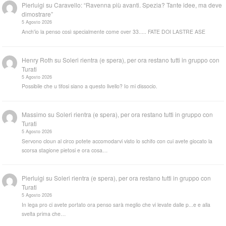
Pierluigi
su
Caravello: “Ravenna più avanti. Spezia? Tante idee, ma deve
dimostrare”
5 Agosto 2026
Anch'io la penso così specialmente come over 33..... FATE DOI LASTRE ASE
Henry Roth
su
Soleri rientra (e spera), per ora restano tutti in gruppo con
Turati
5 Agosto 2026
Possibile che u tifosi siano a questo livello? Io mi dissocio.
Massimo
su
Soleri rientra (e spera), per ora restano tutti in gruppo con
Turati
5 Agosto 2026
Servono cloun al circo potete accomodarvi visto lo schifo con cui avete giocato la
scorsa stagione pietosi e ora cosa…
Pierluigi
su
Soleri rientra (e spera), per ora restano tutti in gruppo con
Turati
5 Agosto 2026
In lega pro ci avete portato ora penso sarà meglio che vi levate dalle p...e e alla
svelta prima che…