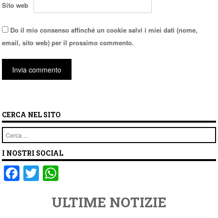
Sito web
Do il mio consenso affinché un cookie salvi i miei dati (nome,
email, sito web) per il prossimo commento.
CERCA NEL SITO
Cerca
I NOSTRI SOCIAL
F
T
W
a
wi
h
ULTIME NOTIZIE
c
tt
at