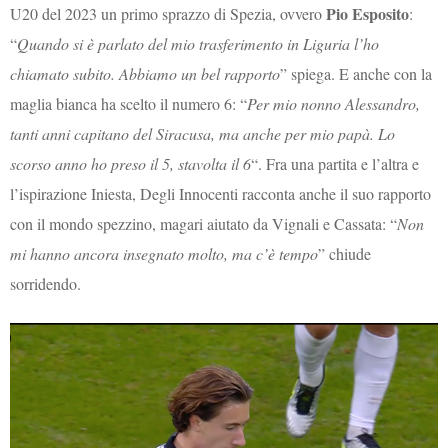
Pio Esposito
U20 del 2023 un primo sprazzo di Spezia, ovvero
:
“
Quando si è parlato del mio trasferimento in Liguria l’ho
chiamato subito. Abbiamo un bel rapporto
” spiega. E anche con la
maglia bianca ha scelto il numero 6: “
Per mio nonno Alessandro,
tanti anni capitano del Siracusa, ma anche per mio papà. Lo
scorso anno ho preso il 5, stavolta il 6
“. Fra una partita e l’altra e
l’ispirazione Iniesta, Degli Innocenti racconta anche il suo rapporto
con il mondo spezzino, magari aiutato da Vignali e Cassata: “
Non
mi hanno ancora insegnato molto, ma c’è tempo
” chiude
sorridendo.