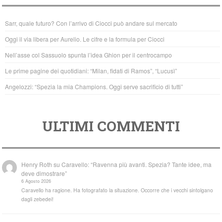
e
er
s
b
A
Sarr, quale futuro? Con l’arrivo di Ciocci può andare sul mercato
o
p
Oggi il via libera per Aurelio. Le cifre e la formula per Ciocci
o
p
Nell’asse col Sassuolo spunta l’idea Ghion per il centrocampo
k
Le prime pagine dei quotidiani: “Milan, fidati di Ramos”, “Lucusì”
Angelozzi: “Spezia la mia Champions. Oggi serve sacrificio di tutti”
ULTIMI COMMENTI
Henry Roth
su
Caravello: “Ravenna più avanti. Spezia? Tante idee, ma
deve dimostrare”
6 Agosto 2026
Caravello ha ragione. Ha fotografato la situazione. Occorre che i vecchi sintolgano
dagli zebedei!