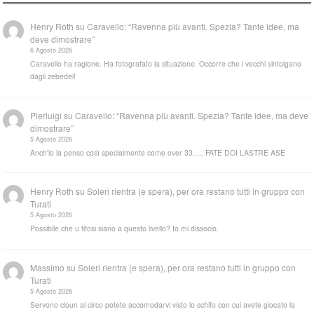
Henry Roth
su
Caravello: “Ravenna più avanti. Spezia? Tante idee, ma
deve dimostrare”
6 Agosto 2026
Caravello ha ragione. Ha fotografato la situazione. Occorre che i vecchi sintolgano
dagli zebedei!
Pierluigi
su
Caravello: “Ravenna più avanti. Spezia? Tante idee, ma deve
dimostrare”
5 Agosto 2026
Anch'io la penso così specialmente come over 33..... FATE DOI LASTRE ASE
Henry Roth
su
Soleri rientra (e spera), per ora restano tutti in gruppo con
Turati
5 Agosto 2026
Possibile che u tifosi siano a questo livello? Io mi dissocio.
Massimo
su
Soleri rientra (e spera), per ora restano tutti in gruppo con
Turati
5 Agosto 2026
Servono cloun al circo potete accomodarvi visto lo schifo con cui avete giocato la