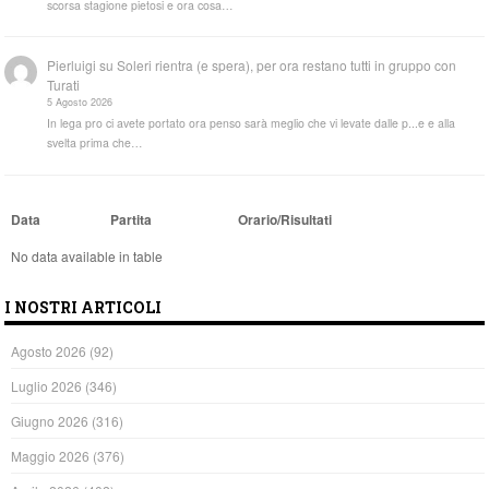
scorsa stagione pietosi e ora cosa…
Pierluigi
su
Soleri rientra (e spera), per ora restano tutti in gruppo con
Turati
5 Agosto 2026
In lega pro ci avete portato ora penso sarà meglio che vi levate dalle p...e e alla
svelta prima che…
Data
Partita
Orario/Risultati
No data available in table
I NOSTRI ARTICOLI
Agosto 2026
(92)
Luglio 2026
(346)
Giugno 2026
(316)
Maggio 2026
(376)