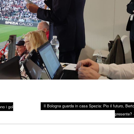
Il Bologna guarda in casa Spezia: Pio il futuro, Bertol
no i gol
presente?