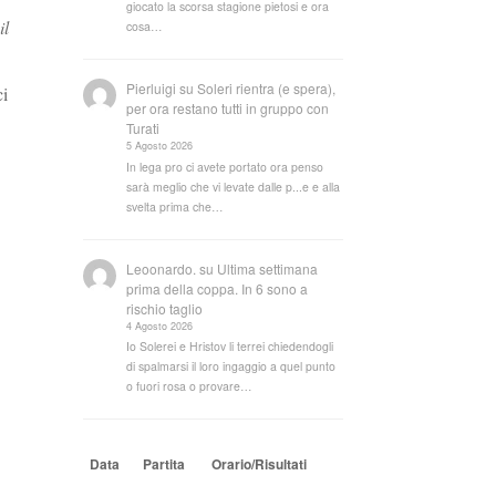
giocato la scorsa stagione pietosi e ora
il
cosa…
Pierluigi
su
Soleri rientra (e spera),
ci
per ora restano tutti in gruppo con
Turati
5 Agosto 2026
In lega pro ci avete portato ora penso
sarà meglio che vi levate dalle p...e e alla
svelta prima che…
Leoonardo.
su
Ultima settimana
prima della coppa. In 6 sono a
rischio taglio
4 Agosto 2026
Io Solerei e Hristov li terrei chiedendogli
di spalmarsi il loro ingaggio a quel punto
o fuori rosa o provare…
Data
Partita
Orario/Risultati