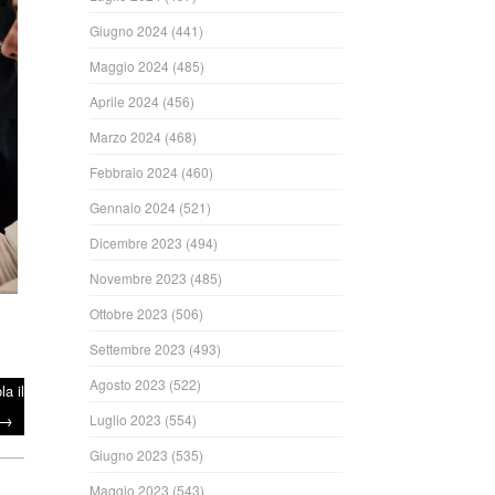
Giugno 2024
(441)
Maggio 2024
(485)
Aprile 2024
(456)
Marzo 2024
(468)
Febbraio 2024
(460)
Gennaio 2024
(521)
Dicembre 2023
(494)
Novembre 2023
(485)
Ottobre 2023
(506)
Settembre 2023
(493)
Agosto 2023
(522)
a il
→
Luglio 2023
(554)
Giugno 2023
(535)
Maggio 2023
(543)