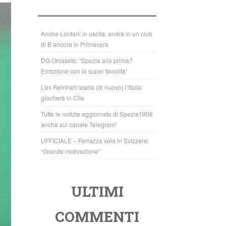
b
A
o
p
o
p
Anche Lontani in uscita: andrà in un club
di B ancora in Primavera
k
DG Grosseto: “Spezia alla prima?
Emozione con la super favorita”
L’ex Reinhart lascia (di nuovo) l’Italia:
giocherà in Cile
Tutte le notizie aggiornate di Spezia1906
anche sul canale Telegram!
UFFICIALE – Ferrazza vola in Svizzera:
“Grande motivazione”
ULTIMI
COMMENTI