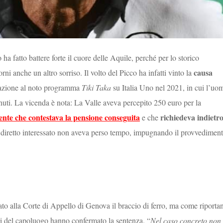
 ha fatto battere forte il cuore delle Aquile, perché per lo storico
causa
orni anche un altro sorriso. Il volto del Picco ha infatti vinto la
ipazione al noto programma
Tiki Taka
su Italia Uno nel 2021, in cui l’uo
nuti. La vicenda è nota: La Valle aveva percepito 250 euro per la
’ente che contestava la pensione conseguita
richiedeva indietr
e che
l diretto interessato non aveva perso tempo, impugnando il provvedimen
o alla Corte di Appello di Genova il braccio di ferro, ma come riporta
ci del capoluogo hanno confermato la sentenza. “
Nel caso concreto non