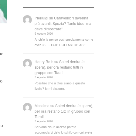
Pierluigi
su
Caravello: “Ravenna
più avanti. Spezia? Tante idee, ma
deve dimostrare”
5 Agosto 2026
Anch'io la penso così specialmente come
over 33..... FATE DOI LASTRE ASE
mo
Henry Roth
su
Soleri rientra (e
spera), per ora restano tutti in
o
gruppo con Turati
5 Agosto 2026
to
Possibile che u tifosi siano a questo
livello? Io mi dissocio.
Massimo
su
Soleri rientra (e spera),
per ora restano tutti in gruppo con
Turati
5 Agosto 2026
no
Servono cloun al circo potete
accomodarvi visto lo schifo con cui avete