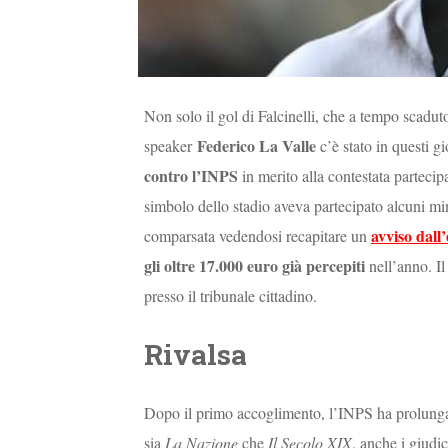
Non solo il gol di Falcinelli, che a tempo scaduto
Federico La Valle
speaker
c’è stato in questi gi
contro l’INPS
in merito alla contestata partec
simbolo dello stadio aveva partecipato alcuni mi
avviso dall
comparsata vedendosi recapitare un
gli oltre 17.000 euro già percepiti
nell’anno. I
presso il tribunale cittadino.
Rivalsa
Dopo il primo accoglimento, l’INPS ha prolungat
sia
La Nazione
che
Il Secolo XIX
, anche i giudi