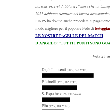
possono esservi dubbi nel ritenere che un impegn
2021 debbano rientrare nel lavoro occasionale
l’INPS ha dovuto anche procedere al pagamento de
festeggia
modo migliore per il popolare Fede di
LE NOSTRE PAGELLE DEL MATCH
D’ANGELO: “TUTTI I PUNTI SONO GU
Votate i v
Degli Innocenti
(28%, 246 Votes)
Falcinelli
(19%, 162 Votes)
S. Esposito
(15%, 130 Votes)
Elia
(12%, 104 Votes)