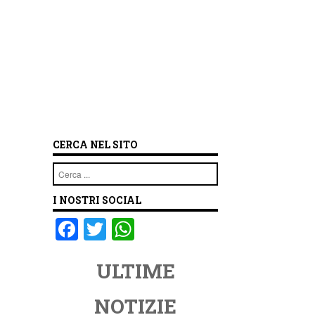
CERCA NEL SITO
Cerca
I NOSTRI SOCIAL
F
T
W
a
wi
h
ULTIME
c
tt
at
e
er
s
NOTIZIE