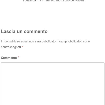
squalifica ma i “fatti accaduti sono ben diversi”
Rispondi
Lascia un commento
Il tuo indirizzo email non sarà pubblicato.
I campi obbligatori sono
contrassegnati
*
Commento
*