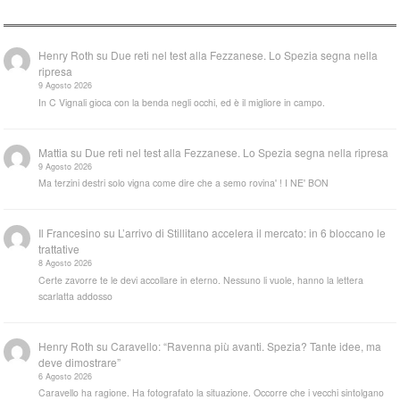
Henry Roth
su
Due reti nel test alla Fezzanese. Lo Spezia segna nella
ripresa
9 Agosto 2026
In C Vignali gioca con la benda negli occhi, ed è il migliore in campo.
Mattia
su
Due reti nel test alla Fezzanese. Lo Spezia segna nella ripresa
9 Agosto 2026
Ma terzini destri solo vigna come dire che a semo rovina' ! I NE' BON
Il Francesino
su
L’arrivo di Stillitano accelera il mercato: in 6 bloccano le
trattative
8 Agosto 2026
Certe zavorre te le devi accollare in eterno. Nessuno li vuole, hanno la lettera
scarlatta addosso
Henry Roth
su
Caravello: “Ravenna più avanti. Spezia? Tante idee, ma
deve dimostrare”
6 Agosto 2026
Caravello ha ragione. Ha fotografato la situazione. Occorre che i vecchi sintolgano