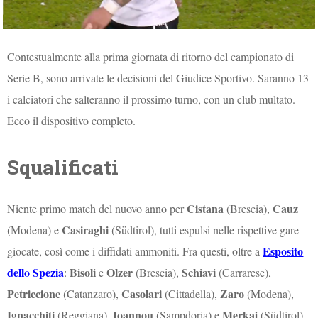
Contestualmente alla prima giornata di ritorno del campionato di
Serie B, sono arrivate le decisioni del Giudice Sportivo. Saranno 13
i calciatori che salteranno il prossimo turno, con un club multato.
Ecco il dispositivo completo.
Squalificati
Cistana
Cauz
Niente primo match del nuovo anno per
(Brescia),
Casiraghi
(Modena) e
(Südtirol), tutti espulsi nelle rispettive gare
Esposito
giocate, così come i diffidati ammoniti. Fra questi, oltre a
dello Spezia
Bisoli
Olzer
Schiavi
:
e
(Brescia),
(Carrarese),
Petriccione
Casolari
Zaro
(Catanzaro),
(Cittadella),
(Modena),
Ignacchiti
Ioannou
Merkaj
(Reggiana),
(Sampdoria) e
(Südtirol).