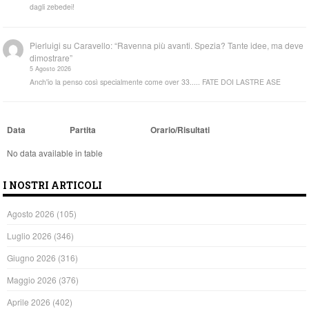
dagli zebedei!
Pierluigi
su
Caravello: “Ravenna più avanti. Spezia? Tante idee, ma deve
dimostrare”
5 Agosto 2026
Anch'io la penso così specialmente come over 33..... FATE DOI LASTRE ASE
Data
Partita
Orario/Risultati
No data available in table
I NOSTRI ARTICOLI
Agosto 2026
(105)
Luglio 2026
(346)
Giugno 2026
(316)
Maggio 2026
(376)
Aprile 2026
(402)