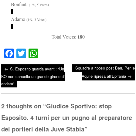
Bonfanti
(1%, 5 Votes)
Adamo
(1%, 3 Votes)
180
Total Voters:
Fa
T
W
ce
wi
ha
Squadra a riposo post Bari. Per le
←
S. Esposito guarda avanti: “Un
bo
tte
ts
→
Post navigation
Aquile ripresa all’Epifania
KO non cancella un grande girone di
ok
r
A
andata”
pp
2 thoughts on “
Giudice Sportivo: stop
Esposito. 4 turni per un pugno al preparatore
dei portieri della Juve Stabia
”