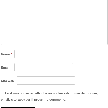
Nome
*
Email
*
Sito web
Do il mio consenso affinché un cookie salvi i miei dati (nome,
email, sito web) per il prossimo commento.