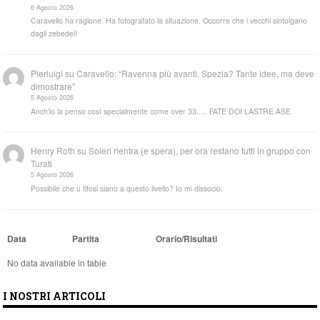
6 Agosto 2026
Caravello ha ragione. Ha fotografato la situazione. Occorre che i vecchi sintolgano
dagli zebedei!
Pierluigi
su
Caravello: “Ravenna più avanti. Spezia? Tante idee, ma deve
dimostrare”
5 Agosto 2026
Anch'io la penso così specialmente come over 33..... FATE DOI LASTRE ASE
Henry Roth
su
Soleri rientra (e spera), per ora restano tutti in gruppo con
Turati
5 Agosto 2026
Possibile che u tifosi siano a questo livello? Io mi dissocio.
Data
Partita
Orario/Risultati
No data available in table
I NOSTRI ARTICOLI