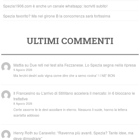
k
Spezia1906.com è anche un canale whatsapp: iscriviti subito!
Spezia favorito? Ma nel girone B la concorrenza sarà fortissima
ULTIMI COMMENTI
Mattia
su
Due reti nel test alla Fezzanese. Lo Spezia segna nella ripresa
9 Agosto 2026
Ma terzini destri solo vigna come dire che a semo rovina' ! I NE' BON
Il Francesino
su
L’arrivo di Stillitano accelera il mercato: in 6 bloccano le
trattative
8 Agosto 2026
Certe zavorre te le devi accollare in eterno. Nessuno li vuole, hanno la lettera
scarlatta addosso
Henry Roth
su
Caravello: “Ravenna più avanti. Spezia? Tante idee, ma
deve dimostrare”