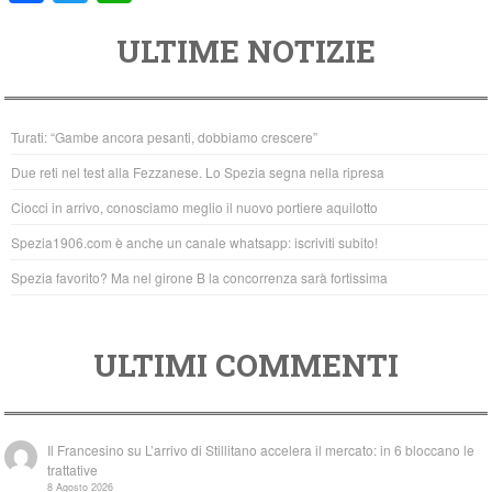
a
wi
h
ULTIME NOTIZIE
c
tt
at
e
er
s
b
A
Turati: “Gambe ancora pesanti, dobbiamo crescere”
o
p
Due reti nel test alla Fezzanese. Lo Spezia segna nella ripresa
o
p
Ciocci in arrivo, conosciamo meglio il nuovo portiere aquilotto
k
Spezia1906.com è anche un canale whatsapp: iscriviti subito!
Spezia favorito? Ma nel girone B la concorrenza sarà fortissima
ULTIMI COMMENTI
Il Francesino
su
L’arrivo di Stillitano accelera il mercato: in 6 bloccano le
trattative
8 Agosto 2026