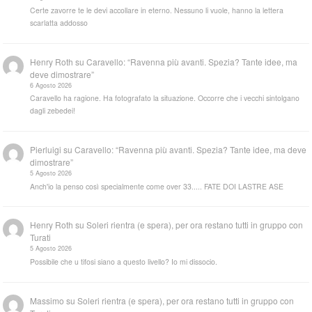
Certe zavorre te le devi accollare in eterno. Nessuno li vuole, hanno la lettera
scarlatta addosso
Henry Roth
su
Caravello: “Ravenna più avanti. Spezia? Tante idee, ma
deve dimostrare”
6 Agosto 2026
Caravello ha ragione. Ha fotografato la situazione. Occorre che i vecchi sintolgano
dagli zebedei!
Pierluigi
su
Caravello: “Ravenna più avanti. Spezia? Tante idee, ma deve
dimostrare”
5 Agosto 2026
Anch'io la penso così specialmente come over 33..... FATE DOI LASTRE ASE
Henry Roth
su
Soleri rientra (e spera), per ora restano tutti in gruppo con
Turati
5 Agosto 2026
Possibile che u tifosi siano a questo livello? Io mi dissocio.
Massimo
su
Soleri rientra (e spera), per ora restano tutti in gruppo con