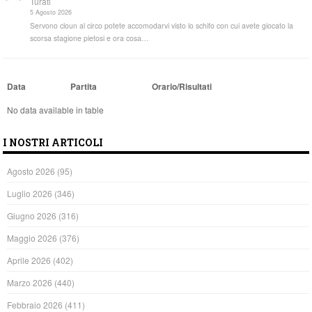
Turati
5 Agosto 2026
Servono cloun al circo potete accomodarvi visto lo schifo con cui avete giocato la
scorsa stagione pietosi e ora cosa…
Data
Partita
Orario/Risultati
No data available in table
I NOSTRI ARTICOLI
Agosto 2026
(95)
Luglio 2026
(346)
Giugno 2026
(316)
Maggio 2026
(376)
Aprile 2026
(402)
Marzo 2026
(440)
Febbraio 2026
(411)