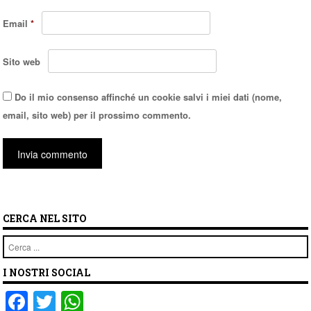
Email
*
Sito web
Do il mio consenso affinché un cookie salvi i miei dati (nome,
email, sito web) per il prossimo commento.
CERCA NEL SITO
Cerca
I NOSTRI SOCIAL
F
T
W