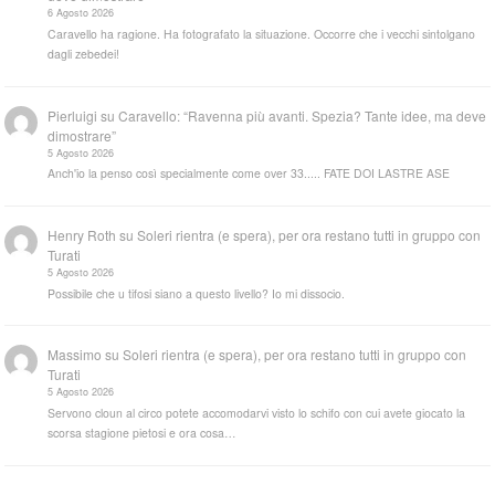
6 Agosto 2026
Caravello ha ragione. Ha fotografato la situazione. Occorre che i vecchi sintolgano
dagli zebedei!
Pierluigi
su
Caravello: “Ravenna più avanti. Spezia? Tante idee, ma deve
dimostrare”
5 Agosto 2026
Anch'io la penso così specialmente come over 33..... FATE DOI LASTRE ASE
Henry Roth
su
Soleri rientra (e spera), per ora restano tutti in gruppo con
Turati
5 Agosto 2026
Possibile che u tifosi siano a questo livello? Io mi dissocio.
Massimo
su
Soleri rientra (e spera), per ora restano tutti in gruppo con
Turati
5 Agosto 2026
Servono cloun al circo potete accomodarvi visto lo schifo con cui avete giocato la
scorsa stagione pietosi e ora cosa…