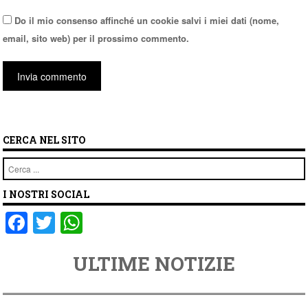
Do il mio consenso affinché un cookie salvi i miei dati (nome,
email, sito web) per il prossimo commento.
CERCA NEL SITO
Cerca
I NOSTRI SOCIAL
F
T
W
a
wi
h
ULTIME NOTIZIE
c
tt
at
e
er
s