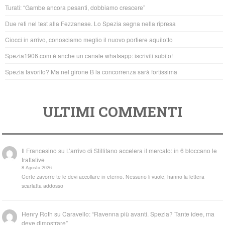
b
A
Turati: “Gambe ancora pesanti, dobbiamo crescere”
o
p
Due reti nel test alla Fezzanese. Lo Spezia segna nella ripresa
o
p
Ciocci in arrivo, conosciamo meglio il nuovo portiere aquilotto
k
Spezia1906.com è anche un canale whatsapp: iscriviti subito!
Spezia favorito? Ma nel girone B la concorrenza sarà fortissima
ULTIMI COMMENTI
Il Francesino
su
L’arrivo di Stillitano accelera il mercato: in 6 bloccano le
trattative
8 Agosto 2026
Certe zavorre te le devi accollare in eterno. Nessuno li vuole, hanno la lettera
scarlatta addosso
Henry Roth
su
Caravello: “Ravenna più avanti. Spezia? Tante idee, ma
deve dimostrare”