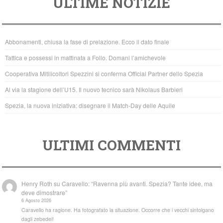
ULTIME NOTIZIE
c
tt
at
e
er
s
b
A
Abbonamenti, chiusa la fase di prelazione. Ecco il dato finale
o
p
Tattica e possessi in mattinata a Follo. Domani l’amichevole
o
p
Cooperativa Mitilicoltori Spezzini si conferma Official Partner dello Spezia
k
Al via la stagione dell’U15. Il nuovo tecnico sarà Nikolaus Barbieri
Spezia, la nuova iniziativa: disegnare il Match-Day delle Aquile
ULTIMI COMMENTI
Henry Roth
su
Caravello: “Ravenna più avanti. Spezia? Tante idee, ma
deve dimostrare”
6 Agosto 2026
Caravello ha ragione. Ha fotografato la situazione. Occorre che i vecchi sintolgano
dagli zebedei!