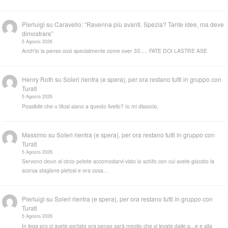
Pierluigi
su
Caravello: “Ravenna più avanti. Spezia? Tante idee, ma deve
dimostrare”
5 Agosto 2026
Anch'io la penso così specialmente come over 33..... FATE DOI LASTRE ASE
Henry Roth
su
Soleri rientra (e spera), per ora restano tutti in gruppo con
Turati
5 Agosto 2026
Possibile che u tifosi siano a questo livello? Io mi dissocio.
Massimo
su
Soleri rientra (e spera), per ora restano tutti in gruppo con
Turati
5 Agosto 2026
Servono cloun al circo potete accomodarvi visto lo schifo con cui avete giocato la
scorsa stagione pietosi e ora cosa…
Pierluigi
su
Soleri rientra (e spera), per ora restano tutti in gruppo con
Turati
5 Agosto 2026
In lega pro ci avete portato ora penso sarà meglio che vi levate dalle p...e e alla