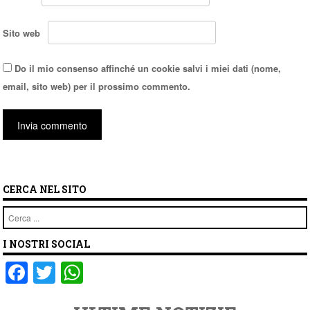
Sito web
Do il mio consenso affinché un cookie salvi i miei dati (nome,
email, sito web) per il prossimo commento.
CERCA NEL SITO
Cerca
I NOSTRI SOCIAL
F
T
W
a
wi
h