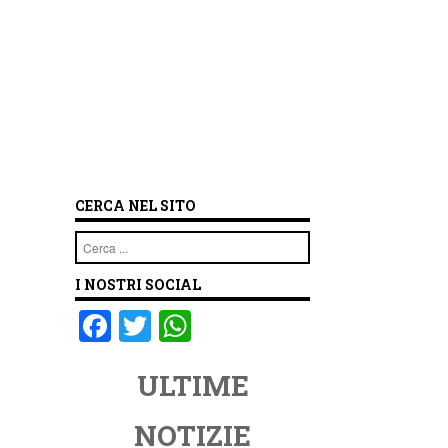
CERCA NEL SITO
Cerca
I NOSTRI SOCIAL
F
T
W
a
wi
h
ULTIME
c
tt
at
e
er
s
NOTIZIE