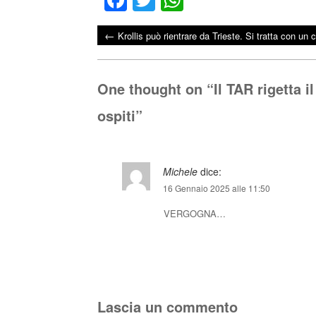
ce
wi
ha
←
Krollis può rientrare da Trieste. Si tratta con un 
bo
tte
ts
Post navigation
ok
r
A
pp
One thought on “
Il TAR rigetta 
ospiti
”
Michele
dice:
16 Gennaio 2025 alle 11:50
VERGOGNA…
Lascia un commento