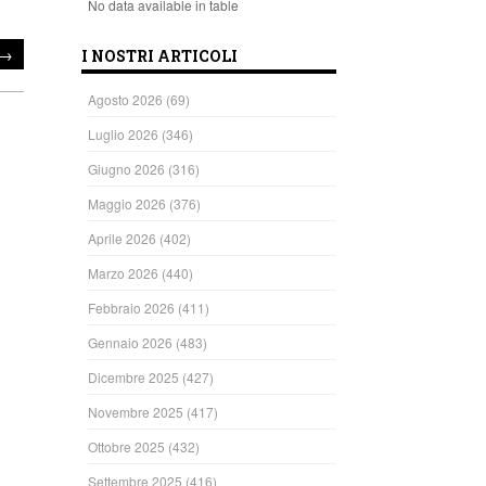
No data available in table
→
I NOSTRI ARTICOLI
Agosto 2026
(69)
Luglio 2026
(346)
Giugno 2026
(316)
Maggio 2026
(376)
Aprile 2026
(402)
Marzo 2026
(440)
Febbraio 2026
(411)
Gennaio 2026
(483)
Dicembre 2025
(427)
ndi
Novembre 2025
(417)
Ottobre 2025
(432)
Settembre 2025
(416)