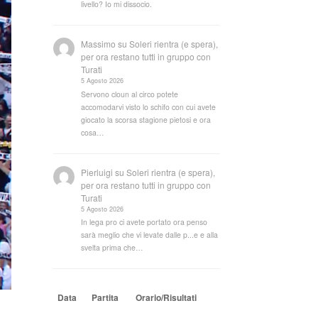
livello? Io mi dissocio.
Massimo
su
Soleri rientra (e spera),
per ora restano tutti in gruppo con
Turati
5 Agosto 2026
Servono cloun al circo potete
accomodarvi visto lo schifo con cui avete
giocato la scorsa stagione pietosi e ora
cosa…
Pierluigi
su
Soleri rientra (e spera),
per ora restano tutti in gruppo con
Turati
5 Agosto 2026
In lega pro ci avete portato ora penso
sarà meglio che vi levate dalle p...e e alla
svelta prima che…
Data
Partita
Orario/Risultati