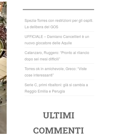
b
A
o
p
o
p
Spezia-Torres con restrizioni per gli ospiti.
La delibera del GOS
k
UFFICIALE – Damiano Cancellieri è un
nuovo giocatore delle Aquile
Catanzaro, Ruggero: “Pronto al rilancio
dopo sei mesi difficili”
Torres ok in amichevole, Greco: “Viste
cose interessanti”
Serie C, primi ribaltoni: già si cambia a
Reggio Emilia e Perugia
ULTIMI
COMMENTI