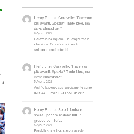
o
Henry Roth
su
Caravello: “Ravenna
più avanti. Spezia? Tante idee, ma
deve dimostrare”
6 Agosto 2026
Caravello ha ragione. Ha fotografato la
situazione. Occorre che i vecchi
sintolgano dagli zebedei!
Pierluigi
su
Caravello: “Ravenna
più avanti. Spezia? Tante idee, ma
ì
deve dimostrare”
Dei
5 Agosto 2026
Anch'io la penso così specialmente come
over 33..... FATE DOI LASTRE ASE
Henry Roth
su
Soleri rientra (e
spera), per ora restano tutti in
gruppo con Turati
5 Agosto 2026
Possibile che u tifosi siano a questo