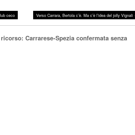
club ceco
Verso Carrara, Bertola c’è. Ma c’è l’idea del jolly Vignali
il ricorso: Carrarese-Spezia confermata senza
Rispo