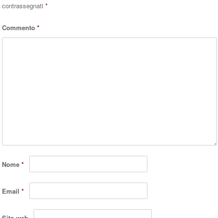
contrassegnati
*
Commento
*
Nome
*
Email
*
Sito web