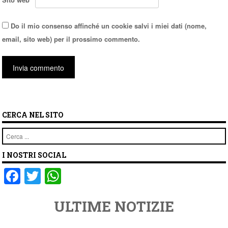
Do il mio consenso affinché un cookie salvi i miei dati (nome,
email, sito web) per il prossimo commento.
CERCA NEL SITO
Cerca
I NOSTRI SOCIAL
F
T
W
a
wi
h
ULTIME NOTIZIE
c
tt
at
e
er
s