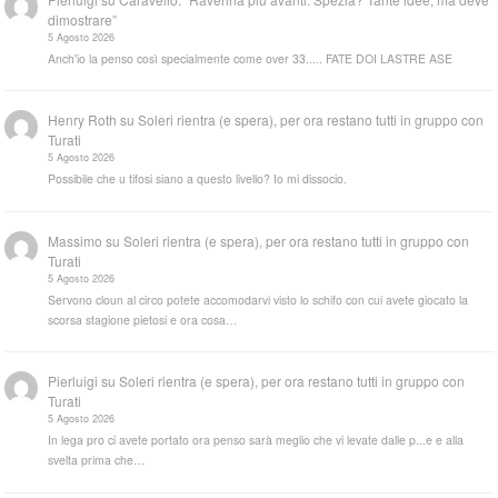
dimostrare”
5 Agosto 2026
Anch'io la penso così specialmente come over 33..... FATE DOI LASTRE ASE
Henry Roth
su
Soleri rientra (e spera), per ora restano tutti in gruppo con
Turati
5 Agosto 2026
Possibile che u tifosi siano a questo livello? Io mi dissocio.
Massimo
su
Soleri rientra (e spera), per ora restano tutti in gruppo con
Turati
5 Agosto 2026
Servono cloun al circo potete accomodarvi visto lo schifo con cui avete giocato la
scorsa stagione pietosi e ora cosa…
Pierluigi
su
Soleri rientra (e spera), per ora restano tutti in gruppo con
Turati
5 Agosto 2026
In lega pro ci avete portato ora penso sarà meglio che vi levate dalle p...e e alla
svelta prima che…