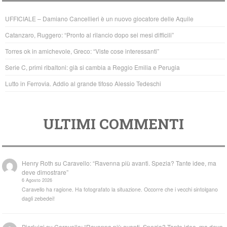
b
A
UFFICIALE – Damiano Cancellieri è un nuovo giocatore delle Aquile
o
p
Catanzaro, Ruggero: “Pronto al rilancio dopo sei mesi difficili”
o
p
Torres ok in amichevole, Greco: “Viste cose interessanti”
k
Serie C, primi ribaltoni: già si cambia a Reggio Emilia e Perugia
Lutto in Ferrovia. Addio al grande tifoso Alessio Tedeschi
ULTIMI COMMENTI
Henry Roth
su
Caravello: “Ravenna più avanti. Spezia? Tante idee, ma
deve dimostrare”
6 Agosto 2026
Caravello ha ragione. Ha fotografato la situazione. Occorre che i vecchi sintolgano
dagli zebedei!
Pierluigi
su
Caravello: “Ravenna più avanti. Spezia? Tante idee, ma deve