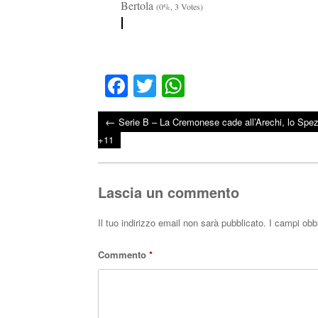
Bertola
(0%, 3 Votes)
Fa
T
W
ce
wi
ha
←
Serie B – La Cremonese cade all’Arechi, lo Spez
bo
tte
ts
Post navigation
+11
ok
r
A
pp
Lascia un commento
Il tuo indirizzo email non sarà pubblicato.
I campi obb
Commento
*