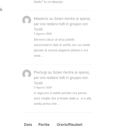
livello? Io mi dissocio.
iù
Massimo
su
Soleri rientra (e spera),
per ora restano tutti in gruppo con
Turati
5 Agosto 2026
Servono cloun al circo potete
accomodarvi visto lo schifo con cui avete
giocato la scorsa stagione pietosi e ora
cosa…
Pierluigi
su
Soleri rientra (e spera),
per ora restano tutti in gruppo con
Turati
5 Agosto 2026
In lega pro ci avete portato ora penso
sarà meglio che vi levate dalle p...e e alla
svelta prima che…
Data
Partita
Orario/Risultati