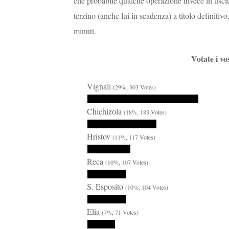
che probabile qualche operazione invece in uscit
terzino (anche lui in scadenza) a titolo definitiv
minuti.
Votate i vo
Vignali
(29%, 303 Votes)
Chichizola
(18%, 183 Votes)
Hristov
(11%, 117 Votes)
Reca
(10%, 107 Votes)
S. Esposito
(10%, 104 Votes)
Elia
(7%, 71 Votes)