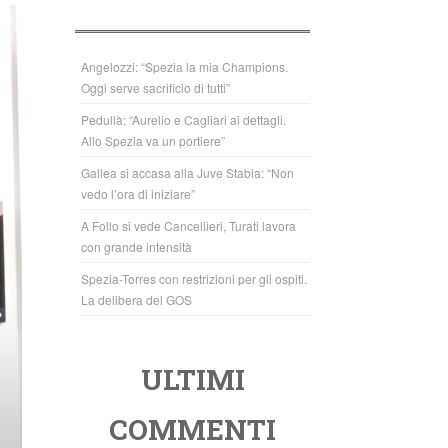
b
A
o
p
o
p
Angelozzi: “Spezia la mia Champions.
Oggi serve sacrificio di tutti”
k
Pedullà: “Aurelio e Cagliari ai dettagli.
Allo Spezia va un portiere”
Gallea si accasa alla Juve Stabia: “Non
vedo l’ora di iniziare”
A Follo si vede Cancellieri, Turati lavora
con grande intensità
Spezia-Torres con restrizioni per gli ospiti.
La delibera del GOS
ULTIMI
COMMENTI