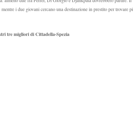
a: almeno due fra Ferrer, Di Giorgio e Djankpata dovrebbero partire. Il
o, mentre i due giovani cercano una destinazione in prestito per trovare p
stri tre migliori di Cittadella-Spezia