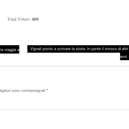
400
Total Voters:
Vignali pronto a scrivere la storia. In ponte il rinnovo di altr
ia viaggia a
anni
ligatori sono contrassegnati
*