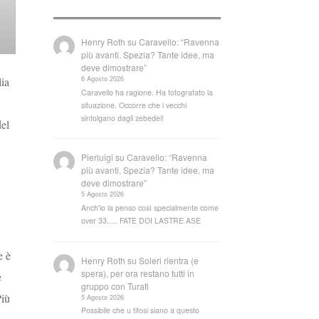
Henry Roth
su
Caravello: “Ravenna
più avanti. Spezia? Tante idee, ma
deve dimostrare”
6 Agosto 2026
lia
Caravello ha ragione. Ha fotografato la
situazione. Occorre che i vecchi
sintolgano dagli zebedei!
del
Pierluigi
su
Caravello: “Ravenna
più avanti. Spezia? Tante idee, ma
deve dimostrare”
5 Agosto 2026
Anch'io la penso così specialmente come
over 33..... FATE DOI LASTRE ASE
e è
Henry Roth
su
Soleri rientra (e
spera), per ora restano tutti in
è
gruppo con Turati
Più
5 Agosto 2026
Possibile che u tifosi siano a questo