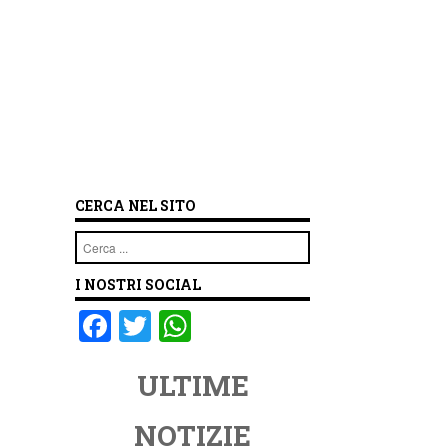
CERCA NEL SITO
Cerca
I NOSTRI SOCIAL
o
F
T
W
a
wi
h
ULTIME
c
tt
at
e
er
s
NOTIZIE