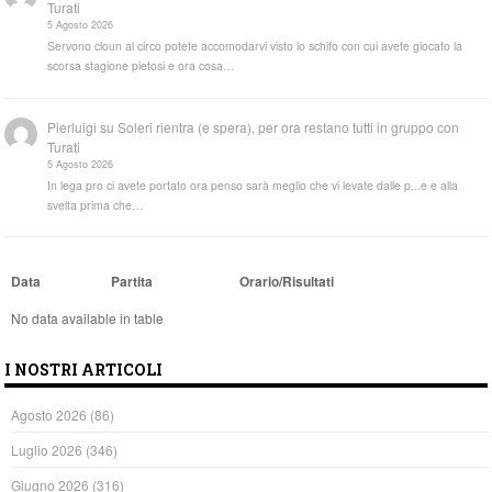
Turati
5 Agosto 2026
Servono cloun al circo potete accomodarvi visto lo schifo con cui avete giocato la
scorsa stagione pietosi e ora cosa…
Pierluigi
su
Soleri rientra (e spera), per ora restano tutti in gruppo con
Turati
5 Agosto 2026
In lega pro ci avete portato ora penso sarà meglio che vi levate dalle p...e e alla
svelta prima che…
Data
Partita
Orario/Risultati
No data available in table
I NOSTRI ARTICOLI
Agosto 2026
(86)
Luglio 2026
(346)
Giugno 2026
(316)