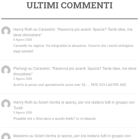
ULTIMI COMMENTI
Henry Roth
su
Caravello: “Ravenna più avanti. Spezia? Tante idee, ma
deve dimostrare”
6 Agosto 2026
Caravello ha ragione. Ha fotografato la situazione. Occorre che i vecchi sintolgano
dagli zebedei!
Pierluigi
su
Caravello: “Ravenna più avanti. Spezia? Tante idee, ma deve
dimostrare”
5 Agosto 2026
Anch'io la penso così specialmente come over 33..... FATE DOI LASTRE ASE
Henry Roth
su
Soleri rientra (e spera), per ora restano tutti in gruppo con
Turati
5 Agosto 2026
Possibile che u tifosi siano a questo livello? Io mi dissocio.
Massimo
su
Soleri rientra (e spera), per ora restano tutti in gruppo con