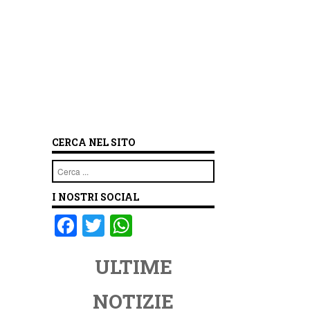
CERCA NEL SITO
Cerca
I NOSTRI SOCIAL
F
T
W
a
wi
h
ULTIME
c
tt
at
e
er
s
NOTIZIE