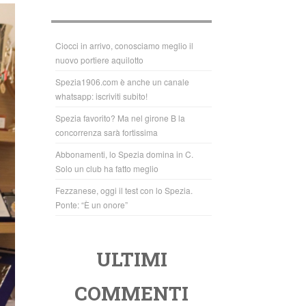
b
A
o
p
o
p
Ciocci in arrivo, conosciamo meglio il
nuovo portiere aquilotto
k
Spezia1906.com è anche un canale
whatsapp: iscriviti subito!
Spezia favorito? Ma nel girone B la
concorrenza sarà fortissima
Abbonamenti, lo Spezia domina in C.
Solo un club ha fatto meglio
Fezzanese, oggi il test con lo Spezia.
Ponte: “È un onore”
ULTIMI
COMMENTI