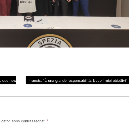
e, due new
Francis: “È una grande responsabilità. Ecco i miei obiettivi”
ligatori sono contrassegnati
*