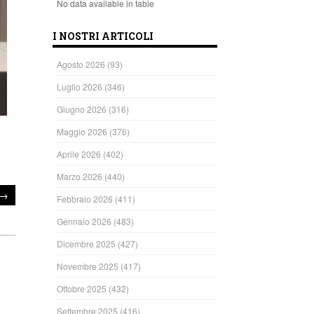
No data available in table
I NOSTRI ARTICOLI
Agosto 2026
(93)
Luglio 2026
(346)
Giugno 2026
(316)
Maggio 2026
(376)
Aprile 2026
(402)
Marzo 2026
(440)
→
Febbraio 2026
(411)
Gennaio 2026
(483)
Dicembre 2025
(427)
Novembre 2025
(417)
Ottobre 2025
(432)
Settembre 2025
(416)