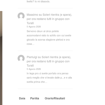
livello? Io mi dissocio.
Massimo
su
Soleri rientra (e spera),
per ora restano tutti in gruppo con
Turati
5 Agosto 2026
Servono cloun al circo potete
accomodarvi visto lo schifo con cui avete
giocato la scorsa stagione pietosi e ora
cosa…
Pierluigi
su
Soleri rientra (e spera),
per ora restano tutti in gruppo con
Turati
5 Agosto 2026
In lega pro ci avete portato ora penso
sarà meglio che vi levate dalle p...e e alla
svelta prima che…
Data
Partita
Orario/Risultati