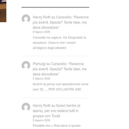
Henry Roth
su
Caravello: “Ravenna
più avanti. Spezia? Tante idee, ma
deve dimostrare”
6 Agosto 2026
Caravello ha ragione. Ha fotografato la
situazione. Occorre che i vecchi
sintolgano dagli zebedei!
Pierluigi
su
Caravello: “Ravenna
più avanti. Spezia? Tante idee, ma
deve dimostrare”
5 Agosto 2026
Anch'io la penso così specialmente come
over 33..... FATE DOI LASTRE ASE
Henry Roth
su
Soleri rientra (e
spera), per ora restano tutti in
gruppo con Turati
5 Agosto 2026
Possibile che u tifosi siano a questo