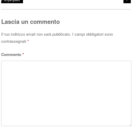
pp
Lascia un commento
Il tuo indirizzo email non sarà pubblicato.
I campi obbligatori sono
contrassegnati
*
Commento
*