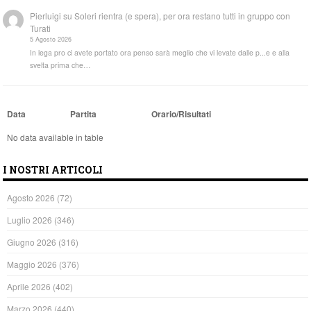
Pierluigi
su
Soleri rientra (e spera), per ora restano tutti in gruppo con
Turati
5 Agosto 2026
In lega pro ci avete portato ora penso sarà meglio che vi levate dalle p...e e alla
svelta prima che…
Data
Partita
Orario/Risultati
No data available in table
I NOSTRI ARTICOLI
Agosto 2026
(72)
Luglio 2026
(346)
Giugno 2026
(316)
Maggio 2026
(376)
Aprile 2026
(402)
Marzo 2026
(440)