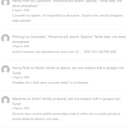
Henry Roth
su
Caravello: “Ravenna più avanti. Spezia? Tante idee, ma
deve dimostrare”
6 Agosto 2026
Caravello ha ragione. Ha fotografato la situazione. Occorre che i vecchi sintolgano
dagli zebedei!
Pierluigi
su
Caravello: “Ravenna più avanti. Spezia? Tante idee, ma deve
dimostrare”
5 Agosto 2026
Anch'io la penso così specialmente come over 33..... FATE DOI LASTRE ASE
Henry Roth
su
Soleri rientra (e spera), per ora restano tutti in gruppo con
Turati
5 Agosto 2026
Possibile che u tifosi siano a questo livello? Io mi dissocio.
Massimo
su
Soleri rientra (e spera), per ora restano tutti in gruppo con
Turati
5 Agosto 2026
Servono cloun al circo potete accomodarvi visto lo schifo con cui avete giocato la
scorsa stagione pietosi e ora cosa…