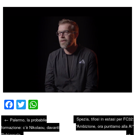
Fa
T
W
ce
wi
ha
Spezia, tifosi in estasi per FC32:
←
Palermo, la probabile
bo
tte
ts
“Ambizione, ora puntiamo alla A!”
Post navigation
formazione: c’è Nikolaou, davanti
ok
r
A
→
Pohjanpalo