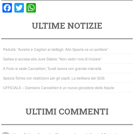
F
T
W
a
wi
h
ULTIME NOTIZIE
c
tt
at
e
er
s
b
A
Pedullà: “Aurelio e Cagliari ai dettagli. Allo Spezia va un portiere”
o
p
Gallea si accasa alla Juve Stabia: “Non vedo l’ora di iniziare”
o
p
A Follo si vede Cancellieri, Turati lavora con grande intensità
k
Spezia-Torres con restrizioni per gli ospiti. La delibera del GOS
UFFICIALE – Damiano Cancellieri è un nuovo giocatore delle Aquile
ULTIMI COMMENTI