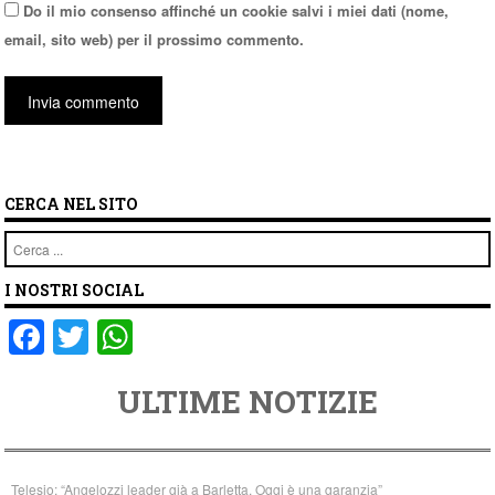
Do il mio consenso affinché un cookie salvi i miei dati (nome,
email, sito web) per il prossimo commento.
CERCA NEL SITO
Cerca
I NOSTRI SOCIAL
F
T
W
a
wi
h
ULTIME NOTIZIE
c
tt
at
e
er
s
b
A
Telesio: “Angelozzi leader già a Barletta. Oggi è una garanzia”