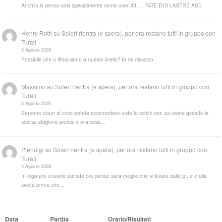
Anch'io la penso così specialmente come over 33..... FATE DOI LASTRE ASE
Henry Roth
su
Soleri rientra (e spera), per ora restano tutti in gruppo con
Turati
5 Agosto 2026
Possibile che u tifosi siano a questo livello? Io mi dissocio.
Massimo
su
Soleri rientra (e spera), per ora restano tutti in gruppo con
Turati
5 Agosto 2026
Servono cloun al circo potete accomodarvi visto lo schifo con cui avete giocato la
scorsa stagione pietosi e ora cosa…
Pierluigi
su
Soleri rientra (e spera), per ora restano tutti in gruppo con
Turati
5 Agosto 2026
In lega pro ci avete portato ora penso sarà meglio che vi levate dalle p...e e alla
svelta prima che…
Data
Partita
Orario/Risultati