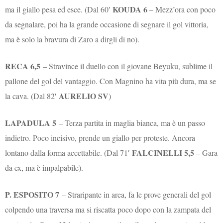
KOUDA 6
ma il giallo pesa ed esce. (Dal 60′
– Mezz’ora con poco
da segnalare, poi ha la grande occasione di segnare il gol vittoria,
ma è solo la bravura di Zaro a dirgli di no).
RECA 6,5
– Stravince il duello con il giovane Beyuku, sublime il
pallone del gol del vantaggio. Con Magnino ha vita più dura, ma se
AURELIO SV
la cava. (Dal 82′
)
LAPADULA 5
– Terza partita in maglia bianca, ma è un passo
indietro. Poco incisivo, prende un giallo per proteste. Ancora
FALCINELLI 5,5
lontano dalla forma accettabile. (Dal 71′
– Gara
da ex, ma è impalpabile).
P. ESPOSITO 7
– Straripante in area, fa le prove generali del gol
colpendo una traversa ma si riscatta poco dopo con la zampata del