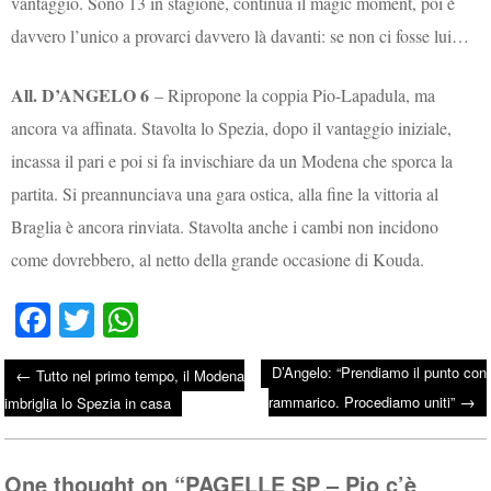
vantaggio. Sono 13 in stagione, continua il magic moment, poi è
davvero l’unico a provarci davvero là davanti: se non ci fosse lui…
All. D’ANGELO 6
– Ripropone la coppia Pio-Lapadula, ma
ancora va affinata. Stavolta lo Spezia, dopo il vantaggio iniziale,
incassa il pari e poi si fa invischiare da un Modena che sporca la
partita. Si preannunciava una gara ostica, alla fine la vittoria al
Braglia è ancora rinviata. Stavolta anche i cambi non incidono
come dovrebbero, al netto della grande occasione di Kouda.
Fa
T
W
ce
wi
ha
D’Angelo: “Prendiamo il punto con
←
Tutto nel primo tempo, il Modena
bo
tte
ts
→
Post navigation
rammarico. Procediamo uniti”
imbriglia lo Spezia in casa
ok
r
A
pp
One thought on “
PAGELLE SP – Pio c’è