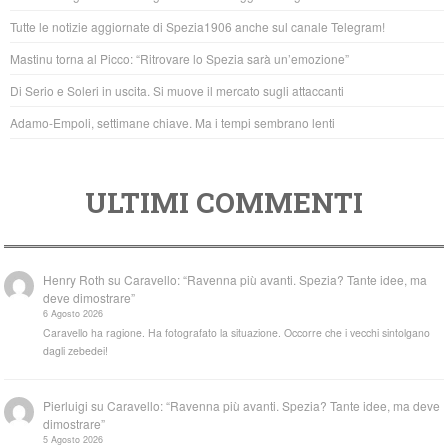
o
p
Tutte le notizie aggiornate di Spezia1906 anche sul canale Telegram!
o
p
Mastinu torna al Picco: “Ritrovare lo Spezia sarà un’emozione”
k
Di Serio e Soleri in uscita. Si muove il mercato sugli attaccanti
Adamo-Empoli, settimane chiave. Ma i tempi sembrano lenti
ULTIMI COMMENTI
Henry Roth
su
Caravello: “Ravenna più avanti. Spezia? Tante idee, ma
deve dimostrare”
6 Agosto 2026
Caravello ha ragione. Ha fotografato la situazione. Occorre che i vecchi sintolgano
dagli zebedei!
Pierluigi
su
Caravello: “Ravenna più avanti. Spezia? Tante idee, ma deve
dimostrare”
5 Agosto 2026