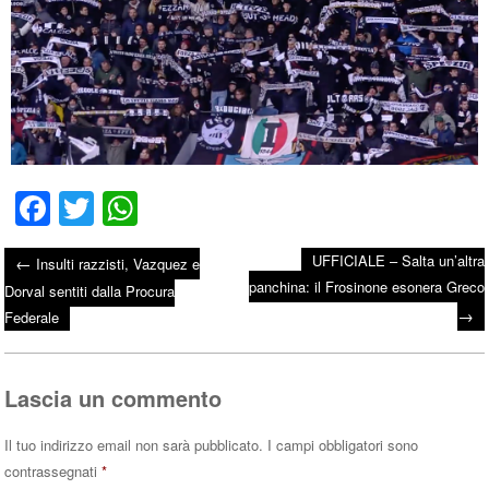
Fa
T
W
ce
wi
ha
UFFICIALE – Salta un’altra
←
Insulti razzisti, Vazquez e
bo
tte
ts
panchina: il Frosinone esonera Greco
Post navigation
Dorval sentiti dalla Procura
ok
r
A
→
Federale
pp
Lascia un commento
Il tuo indirizzo email non sarà pubblicato.
I campi obbligatori sono
contrassegnati
*