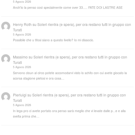
5 Agosto 2026
Anch'io la penso così specialmente come over 33..... FATE DOI LASTRE ASE
Henry Roth
su
Soleri rientra (e spera), per ora restano tutti in gruppo con
Turati
5 Agosto 2026
Possibile che u tifosi siano a questo livello? Io mi dissocio.
Massimo
su
Soleri rientra (e spera), per ora restano tutti in gruppo con
Turati
5 Agosto 2026
Servono cloun al circo potete accomodarvi visto lo schifo con cui avete giocato la
scorsa stagione pietosi e ora cosa…
Pierluigi
su
Soleri rientra (e spera), per ora restano tutti in gruppo con
Turati
5 Agosto 2026
In lega pro ci avete portato ora penso sarà meglio che vi levate dalle p...e e alla
svelta prima che…