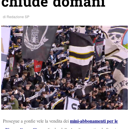
chiude domani
di
Redazione SP
mini-abbonamenti per le
Prosegue a gonfie vele la vendita dei