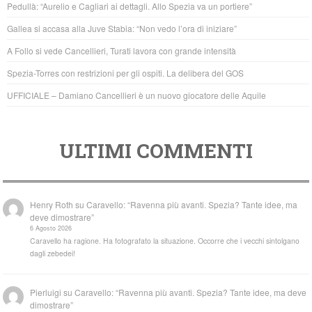
Pedullà: “Aurelio e Cagliari ai dettagli. Allo Spezia va un portiere”
o
p
Gallea si accasa alla Juve Stabia: “Non vedo l’ora di iniziare”
o
p
A Follo si vede Cancellieri, Turati lavora con grande intensità
k
Spezia-Torres con restrizioni per gli ospiti. La delibera del GOS
UFFICIALE – Damiano Cancellieri è un nuovo giocatore delle Aquile
ULTIMI COMMENTI
Henry Roth
su
Caravello: “Ravenna più avanti. Spezia? Tante idee, ma
deve dimostrare”
6 Agosto 2026
Caravello ha ragione. Ha fotografato la situazione. Occorre che i vecchi sintolgano
dagli zebedei!
Pierluigi
su
Caravello: “Ravenna più avanti. Spezia? Tante idee, ma deve
dimostrare”