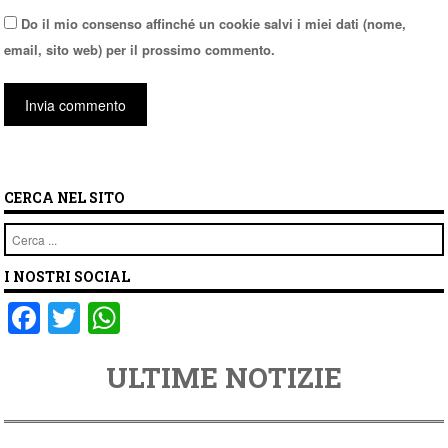
Do il mio consenso affinché un cookie salvi i miei dati (nome,
email, sito web) per il prossimo commento.
CERCA NEL SITO
Cerca
I NOSTRI SOCIAL
F
T
W
a
wi
h
ULTIME NOTIZIE
c
tt
at
e
er
s
b
A