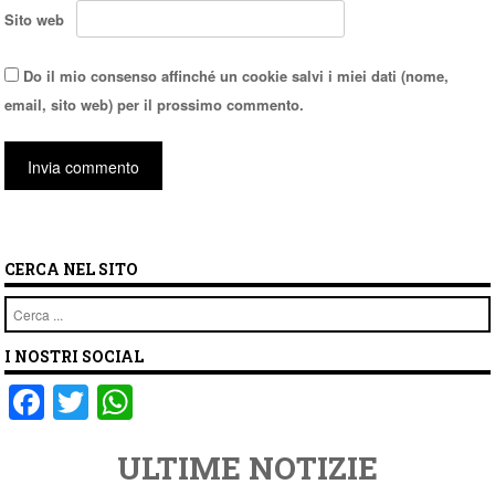
Sito web
Do il mio consenso affinché un cookie salvi i miei dati (nome,
email, sito web) per il prossimo commento.
CERCA NEL SITO
Cerca
I NOSTRI SOCIAL
F
T
W
a
wi
h
ULTIME NOTIZIE
c
tt
at