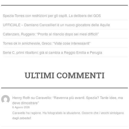
e
er
s
b
A
Spezia-Torres con restrizioni per gli ospiti. La delibera del GOS
o
p
UFFICIALE – Damiano Cancellieri è un nuovo giocatore delle Aquile
o
p
Catanzaro, Ruggero: “Pronto al rilancio dopo sei mesi difficili”
k
Torres ok in amichevole, Greco: “Viste cose interessanti”
Serie C, primi ribaltoni: già si cambia a Reggio Emilia e Perugia
ULTIMI COMMENTI
Henry Roth
su
Caravello: “Ravenna più avanti. Spezia? Tante idee, ma
deve dimostrare”
6 Agosto 2026
Caravello ha ragione. Ha fotografato la situazione. Occorre che i vecchi sintolgano
dagli zebedei!