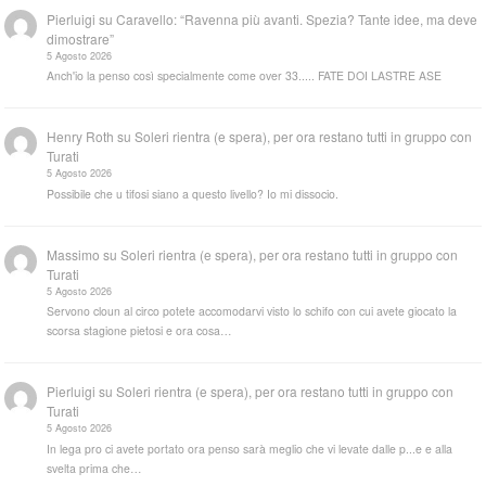
Pierluigi
su
Caravello: “Ravenna più avanti. Spezia? Tante idee, ma deve
dimostrare”
5 Agosto 2026
Anch'io la penso così specialmente come over 33..... FATE DOI LASTRE ASE
Henry Roth
su
Soleri rientra (e spera), per ora restano tutti in gruppo con
Turati
5 Agosto 2026
Possibile che u tifosi siano a questo livello? Io mi dissocio.
Massimo
su
Soleri rientra (e spera), per ora restano tutti in gruppo con
Turati
5 Agosto 2026
Servono cloun al circo potete accomodarvi visto lo schifo con cui avete giocato la
scorsa stagione pietosi e ora cosa…
Pierluigi
su
Soleri rientra (e spera), per ora restano tutti in gruppo con
Turati
5 Agosto 2026
In lega pro ci avete portato ora penso sarà meglio che vi levate dalle p...e e alla
svelta prima che…