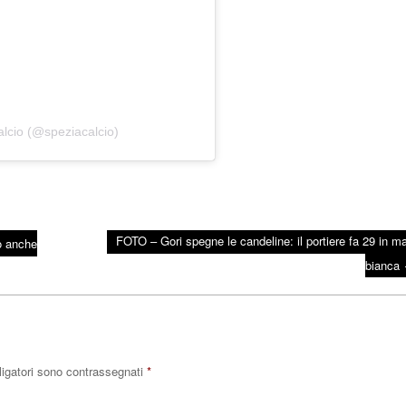
lcio (@speziacalcio)
FOTO – Gori spegne le candeline: il portiere fa 29 in ma
o anche
bianca
ligatori sono contrassegnati
*