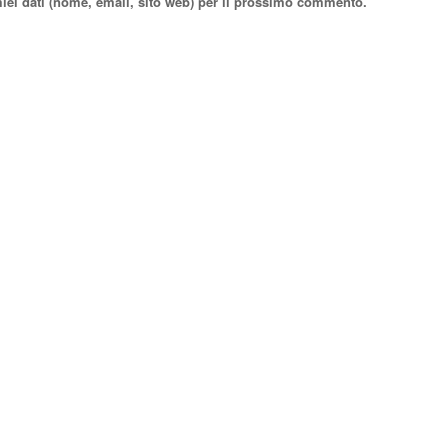
miei dati (nome, email, sito web) per il prossimo commento.