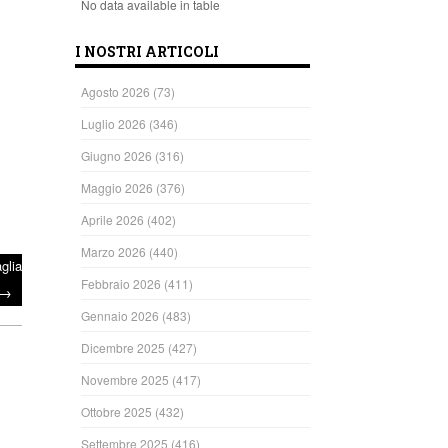
No data available in table
I NOSTRI ARTICOLI
Agosto 2026
(73)
Luglio 2026
(346)
Giugno 2026
(316)
Maggio 2026
(376)
Aprile 2026
(402)
Marzo 2026
(440)
glia
Febbraio 2026
(411)
→
Gennaio 2026
(483)
Dicembre 2025
(427)
Novembre 2025
(417)
Ottobre 2025
(432)
Settembre 2025
(416)