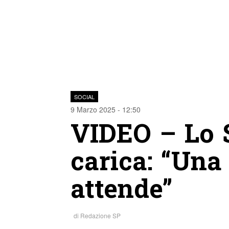
SOCIAL
9 Marzo 2025 - 12:50
VIDEO – Lo 
carica: “Una
attende”
di
Redazione SP