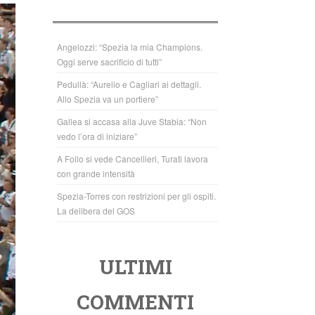
b
A
o
p
o
p
Angelozzi: “Spezia la mia Champions.
Oggi serve sacrificio di tutti”
k
Pedullà: “Aurelio e Cagliari ai dettagli.
Allo Spezia va un portiere”
Gallea si accasa alla Juve Stabia: “Non
vedo l’ora di iniziare”
A Follo si vede Cancellieri, Turati lavora
con grande intensità
Spezia-Torres con restrizioni per gli ospiti.
La delibera del GOS
ULTIMI
COMMENTI