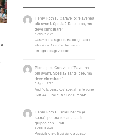
Henry Roth
su
Caravello: “Ravenna
più avanti. Spezia? Tante idee, ma
deve dimostrare”
6 Agosto 2026
Caravello ha ragione. Ha fotografato la
ra
situazione. Occorre che i vecchi
sintolgano dagli zebedei!
r
Pierluigi
su
Caravello: “Ravenna
più avanti. Spezia? Tante idee, ma
deve dimostrare”
5 Agosto 2026
Anch'io la penso così specialmente come
over 33..... FATE DOI LASTRE ASE
Henry Roth
su
Soleri rientra (e
spera), per ora restano tutti in
gruppo con Turati
5 Agosto 2026
Possibile che u tifosi siano a questo