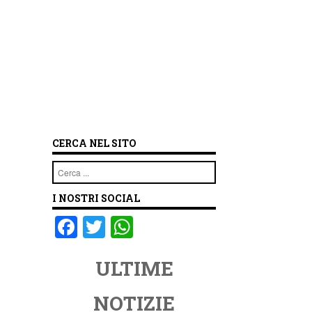
CERCA NEL SITO
Cerca
I NOSTRI SOCIAL
F
T
W
a
wi
h
ULTIME
c
tt
at
e
er
s
NOTIZIE