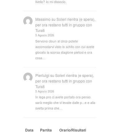
livello? Io mi dissocio.
Massimo
su
Soleri rientra (e spera),
per ora restano tutti in gruppo con
Turati
5 Agosto 2026
Servono cloun al circo potete
accomodarvi visto lo schifo con cui avete
giocato la scorsa stagione pietosi e ora
cosa…
Pierluigi
su
Soleri rientra (e spera),
per ora restano tutti in gruppo con
Turati
5 Agosto 2026
In lega pro ci avete portato ora penso
sarà meglio che vi levate dalle p...e e alla
svelta prima che…
Data
Partita
Orario/Risultati