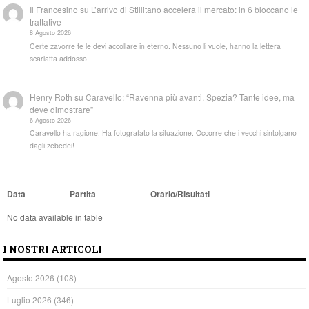
Il Francesino
su
L’arrivo di Stillitano accelera il mercato: in 6 bloccano le
trattative
8 Agosto 2026
Certe zavorre te le devi accollare in eterno. Nessuno li vuole, hanno la lettera
scarlatta addosso
Henry Roth
su
Caravello: “Ravenna più avanti. Spezia? Tante idee, ma
deve dimostrare”
6 Agosto 2026
Caravello ha ragione. Ha fotografato la situazione. Occorre che i vecchi sintolgano
dagli zebedei!
Data
Partita
Orario/Risultati
No data available in table
I NOSTRI ARTICOLI
Agosto 2026
(108)
Luglio 2026
(346)