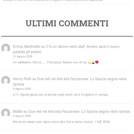
ULTIMI COMMENTI
Enrico Martinetto
su
C’è un ritorno nello staff. Siviero sarà il nuovo
addetto all’arbitro
10 Agosto 2026
Un bellissimo ritorno..... Francesco Siviero uno di noi
Henry Roth
su
Due reti nel test alla Fezzanese. Lo Spezia segna nella
ripresa
9 Agosto 2026
In C Vignali gioca con la benda negli occhi, ed è il migliore in campo.
Mattia
su
Due reti nel test alla Fezzanese. Lo Spezia segna nella ripresa
9 Agosto 2026
Ma terzini destri solo vigna come dire che a semo rovina' ! I NE' BON