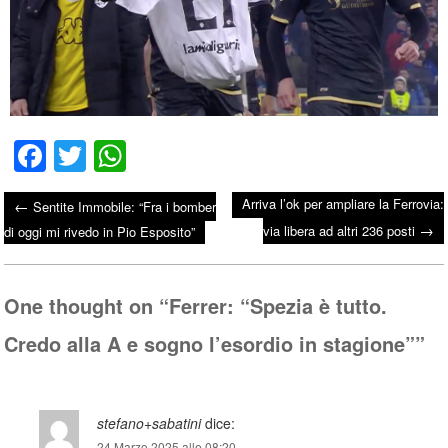
Fa
T
W
ce
wi
ha
Arriva l’ok per ampliare la Ferrovia:
←
Sentite Immobile: “Fra i bomber
bo
tte
ts
→
Post navigation
via libera ad altri 236 posti
di oggi mi rivedo in Pio Esposito”
ok
r
A
pp
One thought on “
Ferrer: “Spezia è tutto.
Credo alla A e sogno l’esordio in stagione”
”
stefano+sabatini
dice:
24 Marzo 2025 alle 08:20