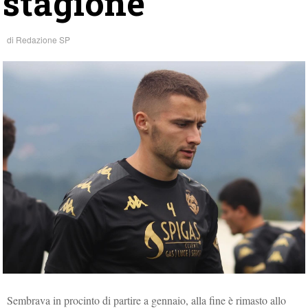
stagione”
di
Redazione SP
Sembrava in procinto di partire a gennaio, alla fine è rimasto allo