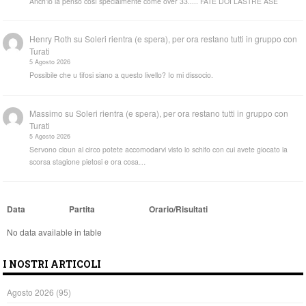
Anch'io la penso così specialmente come over 33..... FATE DOI LASTRE ASE
Henry Roth
su
Soleri rientra (e spera), per ora restano tutti in gruppo con
Turati
5 Agosto 2026
Possibile che u tifosi siano a questo livello? Io mi dissocio.
Massimo
su
Soleri rientra (e spera), per ora restano tutti in gruppo con
Turati
5 Agosto 2026
Servono cloun al circo potete accomodarvi visto lo schifo con cui avete giocato la
scorsa stagione pietosi e ora cosa…
Data
Partita
Orario/Risultati
No data available in table
I NOSTRI ARTICOLI
Agosto 2026
(95)