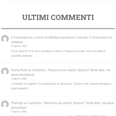
ULTIMI COMMENTI
Il Francesino
su
L’arrivo di Stillitano accelera il mercato: in 6 bloccano le
trattative
8 Agosto 2026
Certe zavorre te le devi accollare in eterno. Nessuno li vuole, hanno la lettera
scarlatta addosso
Henry Roth
su
Caravello: “Ravenna più avanti. Spezia? Tante idee, ma
deve dimostrare”
6 Agosto 2026
Caravello ha ragione. Ha fotografato la situazione. Occorre che i vecchi sintolgano
dagli zebedei!
Pierluigi
su
Caravello: “Ravenna più avanti. Spezia? Tante idee, ma deve
dimostrare”
5 Agosto 2026